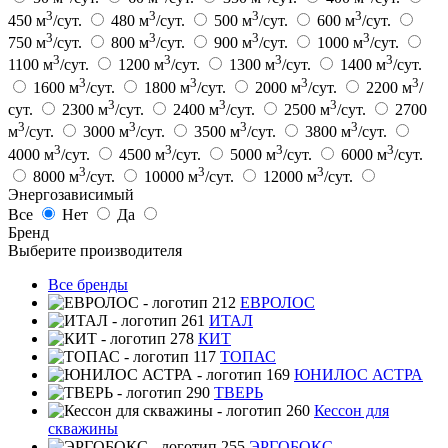
3
3
3
3
450 м
/сут.
480 м
/сут.
500 м
/сут.
600 м
/сут.
3
3
3
3
750 м
/сут.
800 м
/сут.
900 м
/сут.
1000 м
/сут.
3
3
3
3
1100 м
/сут.
1200 м
/сут.
1300 м
/сут.
1400 м
/сут.
3
3
3
3
1600 м
/сут.
1800 м
/сут.
2000 м
/сут.
2200 м
/
3
3
3
сут.
2300 м
/сут.
2400 м
/сут.
2500 м
/сут.
2700
3
3
3
3
м
/сут.
3000 м
/сут.
3500 м
/сут.
3800 м
/сут.
3
3
3
3
4000 м
/сут.
4500 м
/сут.
5000 м
/сут.
6000 м
/сут.
3
3
3
8000 м
/сут.
10000 м
/сут.
12000 м
/сут.
Энергозависимый
Все
Нет
Да
Бренд
Выберите производителя
Все бренды
ЕВРОЛОС
ИТАЛ
КИТ
ТОПАС
ЮНИЛОС АСТРА
ТВЕРЬ
Кессон для
скважины
ЭРГОБОКС