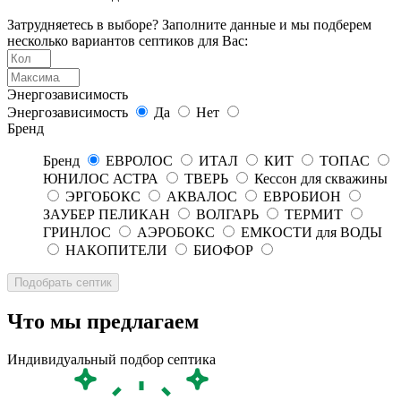
Затрудняетесь в выборе? Заполните данные и мы подберем
несколько вариантов септиков для Вас:
Энергозависимость
Энергозависимость
Да
Нет
Бренд
Бренд
ЕВРОЛОС
ИТАЛ
КИТ
ТОПАС
ЮНИЛОС АСТРА
ТВЕРЬ
Кессон для скважины
ЭРГОБОКС
АКВАЛОС
ЕВРОБИОН
ЗАУБЕР ПЕЛИКАН
ВОЛГАРЬ
ТЕРМИТ
ГРИНЛОС
АЭРОБОКС
ЕМКОСТИ для ВОДЫ
НАКОПИТЕЛИ
БИОФОР
Что мы предлагаем
Индивидуальный подбор септика