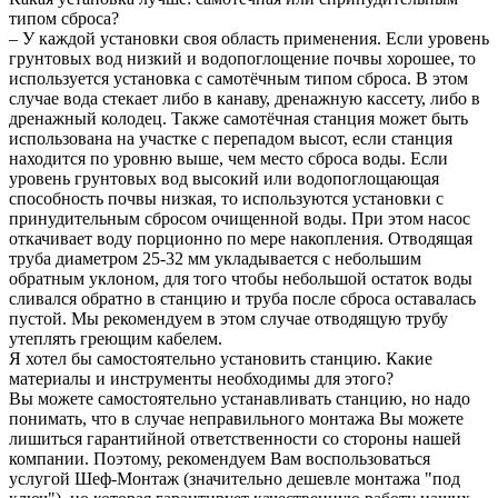
типом сброса?
– У каждой установки своя область применения. Если уровень
грунтовых вод низкий и водопоглощение почвы хорошее, то
используется установка с самотёчным типом сброса. В этом
случае вода стекает либо в канаву, дренажную кассету, либо в
дренажный колодец. Также самотёчная станция может быть
использована на участке с перепадом высот, если станция
находится по уровню выше, чем место сброса воды. Если
уровень грунтовых вод высокий или водопоглощающая
способность почвы низкая, то используются установки с
принудительным сбросом очищенной воды. При этом насос
откачивает воду порционно по мере накопления. Отводящая
труба диаметром 25-32 мм укладывается с небольшим
обратным уклоном, для того чтобы небольшой остаток воды
сливался обратно в станцию и труба после сброса оставалась
пустой. Мы рекомендуем в этом случае отводящую трубу
утеплять греющим кабелем.
Я хотел бы самостоятельно установить станцию. Какие
материалы и инструменты необходимы для этого?
Вы можете самостоятельно устанавливать станцию, но надо
понимать, что в случае неправильного монтажа Вы можете
лишиться гарантийной ответственности со стороны нашей
компании. Поэтому, рекомендуем Вам воспользоваться
услугой Шеф-Монтаж (значительно дешевле монтажа "под