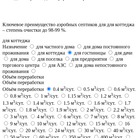
Ключевое преимущество аэробных септиков для для коттеджа
– степень очистки до 98-99 %.
для коттеджа
Назначение
для частного дома
для дома постоянного
проживания
для коттеджа
для гостиницы
для дачи
для дома
для поселка
для предприятия
для
торгового центра
для АЗС
для дома непостоянного
проживания
Объём переработки
Объём переработки
3
3
3
Объём переработки
0.4 м
/сут.
0.5 м
/сут.
0.6 м
/сут.
3
3
3
3
0.8 м
/сут.
1 м
/сут.
1.15 м
/сут.
1.2 м
/сут.
3
3
3
3
1.3 м
/сут.
1.4 м
/сут.
1.5 м
/сут.
1.6 м
/сут.
1.7
3
3
3
3
3
м
/сут.
1.8 м
/сут.
1.9 м
/сут.
2 м
/сут.
2.2 м
/сут.
3
3
3
3
3
3 м
/сут.
4 м
/сут.
6 м
/сут.
7 м
/сут.
8 м
/сут.
3
3
3
3
9 м
/сут.
10 м
/сут.
12 м
/сут.
15 м
/сут.
16
3
3
3
3
3
м
/сут.
20 м
/сут.
24 м
/сут.
30 м
/сут.
40 м
/сут.
3
3
3
3
50 м
/сут.
60 м
/сут.
350 м
/сут.
400 м
/сут.