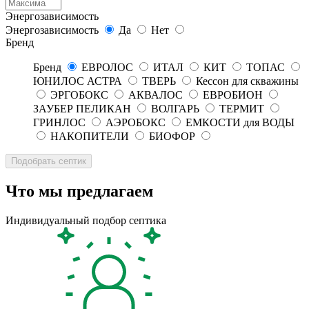
Энергозависимость
Энергозависимость
Да
Нет
Бренд
Бренд
ЕВРОЛОС
ИТАЛ
КИТ
ТОПАС
ЮНИЛОС АСТРА
ТВЕРЬ
Кессон для скважины
ЭРГОБОКС
АКВАЛОС
ЕВРОБИОН
ЗАУБЕР ПЕЛИКАН
ВОЛГАРЬ
ТЕРМИТ
ГРИНЛОС
АЭРОБОКС
ЕМКОСТИ для ВОДЫ
НАКОПИТЕЛИ
БИОФОР
Что мы предлагаем
Индивидуальный подбор септика