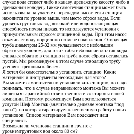
случае вода стекает либо в канаву, дренажную кассету, либо в
дренажный колодец. Также самотёчная станция может быть
использована на участке с перепадом высот, если станция
находится по уровню выше, чем место сброса воды. Если
уровень грунтовых вод высокий или водопоглощающая
способность почвы низкая, то используются установки с
принудительным сбросом очищенной воды. При этом насос
откачивает воду порционно по мере накопления. Отводящая
труба диаметром 25-32 мм укладывается с небольшим
обратным уклоном, для того чтобы небольшой остаток воды
сливался обратно в станцию и труба после сброса оставалась
пустой. Мы рекомендуем в этом случае отводящую трубу
утеплять греющим кабелем.
Я хотел бы самостоятельно установить станцию. Какие
материалы и инструменты необходимы для этого?
Вы можете самостоятельно устанавливать станцию, но надо
понимать, что в случае неправильного монтажа Вы можете
лишиться гарантийной ответственности со стороны нашей
компании. Поэтому, рекомендуем Вам воспользоваться
услугой Шеф-Монтаж (значительно дешевле монтажа "под
ключ"), но которая гарантирует качественную работу наших
установок. Список материалов Вам подскажет наш
специалист.
Возможна ли установка станции в грунте с
уровнемгрунтовых вод около 80 см?