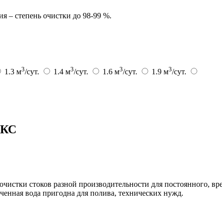
я – степень очистки до 98-99 %.
3
3
3
3
1.3 м
/сут.
1.4 м
/сут.
1.6 м
/сут.
1.9 м
/сут.
ОКС
истки стоков разной производительности для постоянного, вр
ченная вода пригодна для полива, технических нужд.