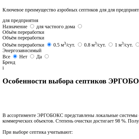
Ключевое преимущество аэробных септиков для для предприяти
для предприятия
Назначение
для частного дома
Объём переработки
Объём переработки
3
3
3
Объём переработки
0.5 м
/сут.
0.8 м
/сут.
1 м
/сут.
Энергозависимый
Все
Нет
Да
Бренд
i
Особенности выбора септиков ЭРГОБ
В ассортименте ЭРГОБОКС представлены локальные системы оч
коммерческих объектов. Степень очистки достигает 98 %. Полу
При выборе септика учитывают: