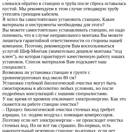
сливался обратно в станцию и труба после сброса оставалась
пустой. Мы рекомендуем в этом случае отводящую трубу
утеплять греющим кабелем.
Я хотел бы самостоятельно установить станцию. Какие
материалы и инструменты необходимы для этого?
Вы можете самостоятельно устанавливать станцию, но надо
понимать, что в случае неправильного монтажа Вы можете
лишиться гарантийной ответственности со стороны нашей
компании. Поэтому, рекомендуем Вам воспользоваться
услугой Шеф-Монтаж (значительно дешевле монтажа "под
ключ"), но которая гарантирует качественную работу наших
установок. Список материалов Вам подскажет наш
специалист.
Возможна ли установка станции в грунте с
уровнемгрунтовых вод около 80 см?
Установки глубокой биологической очистки могут быть
смонтированы в абсолютно любых условиях, но после
подробных консультаций с нашими специалистами.
У нас время от времени отключают электроэнергию. Как это
скажется на работе станции очистки?
– Процесс биологической очистки сточных вод требует
аэрации, т.е. подачи воздуха с помощью компрессоров.
Поэтому если нет электроэнергии – не происходит очистка
сточных вод. Но не всё так страшно. Во-первых, есть
накопительный резервуар станции; во-вторых, если нет