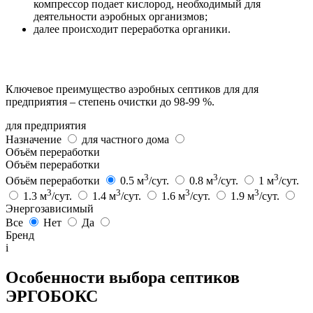
компрессор подает кислород, необходимый для
деятельности аэробных организмов;
далее происходит переработка органики.
Ключевое преимущество аэробных септиков для для
предприятия – степень очистки до 98-99 %.
для предприятия
Назначение
для частного дома
Объём переработки
Объём переработки
3
3
3
Объём переработки
0.5 м
/сут.
0.8 м
/сут.
1 м
/сут.
3
3
3
3
1.3 м
/сут.
1.4 м
/сут.
1.6 м
/сут.
1.9 м
/сут.
Энергозависимый
Все
Нет
Да
Бренд
i
Особенности выбора септиков
ЭРГОБОКС