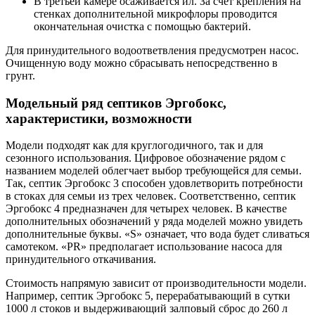
В третьей камере осаживается ил. За счет крепления на
стенках дополнительной микрофлоры проводится
окончательная очистка с помощью бактерий.
Для принудительного водоответвления предусмотрен насос.
Очищенную воду можно сбрасывать непосредственно в
грунт.
Модельный ряд септиков Эргобокс,
характеристики, возможности
Модели подходят как для круглогодичного, так и для
сезонного использования. Цифровое обозначение рядом с
названием моделей облегчает выбор требующейся для семьи.
Так, септик Эргобокс 3 способен удовлетворить потребности
в стоках для семьи из трех человек. Соответственно, септик
Эргобокс 4 предназначен для четырех человек. В качестве
дополнительных обозначений у ряда моделей можно увидеть
дополнительные буквы. «S» означает, что вода будет сливаться
самотеком. «PR» предполагает использование насоса для
принудительного откачивания.
Стоимость напрямую зависит от производительности модели.
Например, септик Эргобокс 5, перерабатывающий в сутки
1000 л стоков и выдерживающий залповый сброс до 260 л