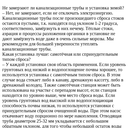
Не замерзают ли канализационные трубы и установка зимой?
– Нет, не замерзают, если не отключать электроэнергию.
Канализационные трубы после произошедшего сброса стоков
остаются пустыми, т.к. находятся под уклоном 1-2 градуса,
соответственно, замёрзнуть в них нечему. Тёплые стоки,
аэрация и процессы разложения органики в установке не
дают замёрзнуть воде даже в очень сильные морозы. Мы
рекомендуем для большей уверенности утеплять
канализационные трубы.
Какая установка лучше: самотёчная или спринудительным
типом сброса?
– У каждой установки своя область применения. Если уровень
грунтовых вод низкий и водопоглощение почвы хорошее, то
используется установка с самотёчным типом сброса. В этом
случае вода стекает либо в канаву, дренажную кассету, либо в
дренажный колодец. Также самотёчная станция может быть
использована на участке с перепадом высот, если станция
находится по уровню выше, чем место сброса воды. Если
уровень грунтовых вод высокий или водопоглощающая
способность почвы низкая, то используются установки с
принудительным сбросом очищенной воды. При этом насос
откачивает воду порционно по мере накопления. Отводящая
труба диаметром 25-32 мм укладывается с небольшим
обратным уклоном, для того чтобы небольшой остаток воды