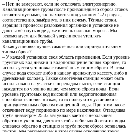
– Нет, не замерзают, если не отключать электроэнергию.
Канализационные трубы после произошедшего сброса стоков
остаются пустыми, т.к. находятся под уклоном 1-2 градуса,
соответственно, замёрзнуть в них нечему. Тёплые стоки,
аэрация и процессы разложения органики в установке не
дают замёрзнуть воде даже в очень сильные морозы. Мы
рекомендуем для большей уверенности утеплять
канализационные трубы.
Какая установка лучше: самотёчная или спринудительным
типом сброса?
– У каждой установки своя область применения. Если уровень
грунтовых вод низкий и водопоглощение почвы хорошее, то
используется установка с самотёчным типом сброса. В этом
случае вода стекает либо в канаву, дренажную кассету, либо в
дренажный колодец. Также самотёчная станция может быть
использована на участке с перепадом высот, если станция
находится по уровню выше, чем место сброса воды. Если
уровень грунтовых вод высокий или водопоглощающая
способность почвы низкая, то используются установки с
принудительным сбросом очищенной воды. При этом насос
откачивает воду порционно по мере накопления. Отводящая
труба диаметром 25-32 мм укладывается с небольшим
обратным уклоном, для того чтобы небольшой остаток воды
сливался обратно в станцию и труба после сброса оставалась
пустой. Мы рекомендуем в этом случае отводящую трубу