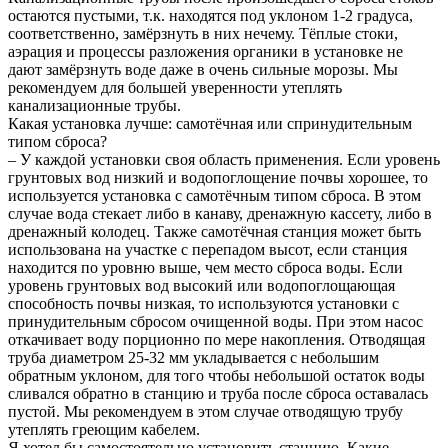
остаются пустыми, т.к. находятся под уклоном 1-2 градуса,
соответственно, замёрзнуть в них нечему. Тёплые стоки,
аэрация и процессы разложения органики в установке не
дают замёрзнуть воде даже в очень сильные морозы. Мы
рекомендуем для большей уверенности утеплять
канализационные трубы.
Какая установка лучше: самотёчная или спринудительным
типом сброса?
– У каждой установки своя область применения. Если уровень
грунтовых вод низкий и водопоглощение почвы хорошее, то
используется установка с самотёчным типом сброса. В этом
случае вода стекает либо в канаву, дренажную кассету, либо в
дренажный колодец. Также самотёчная станция может быть
использована на участке с перепадом высот, если станция
находится по уровню выше, чем место сброса воды. Если
уровень грунтовых вод высокий или водопоглощающая
способность почвы низкая, то используются установки с
принудительным сбросом очищенной воды. При этом насос
откачивает воду порционно по мере накопления. Отводящая
труба диаметром 25-32 мм укладывается с небольшим
обратным уклоном, для того чтобы небольшой остаток воды
сливался обратно в станцию и труба после сброса оставалась
пустой. Мы рекомендуем в этом случае отводящую трубу
утеплять греющим кабелем.
Я хотел бы самостоятельно установить станцию. Какие