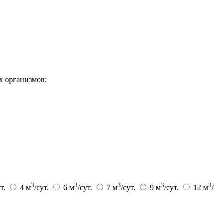
х организмов;
3
3
3
3
3
ут.
4 м
/сут.
6 м
/сут.
7 м
/сут.
9 м
/сут.
12 м
/