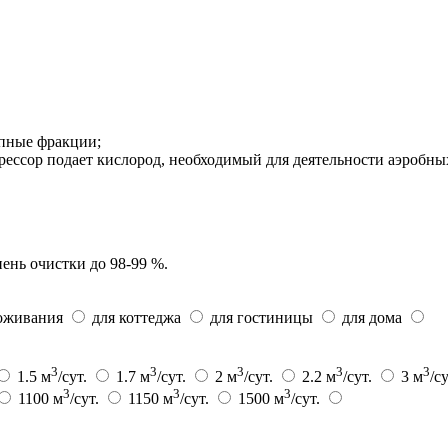
упные фракции;
рессор подает кислород, необходимый для деятельности аэробны
ень очистки до 98-99 %.
роживания
для коттеджа
для гостиницы
для дома
3
3
3
3
3
1.5 м
/сут.
1.7 м
/сут.
2 м
/сут.
2.2 м
/сут.
3 м
/с
3
3
3
1100 м
/сут.
1150 м
/сут.
1500 м
/сут.