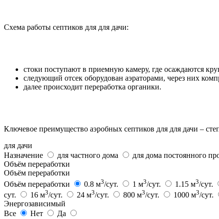
Схема работы септиков для для дачи:
стоки поступают в приемную камеру, где осаждаются кр
следующий отсек оборудован аэраторами, через них комп
далее происходит переработка органики.
Ключевое преимущество аэробных септиков для для дачи – степ
для дачи
Назначение
для частного дома
для дома постоянного п
Объём переработки
Объём переработки
3
3
3
Объём переработки
0.8 м
/сут.
1 м
/сут.
1.15 м
/сут.
3
3
3
3
сут.
16 м
/сут.
24 м
/сут.
800 м
/сут.
1000 м
/сут.
Энергозависимый
Все
Нет
Да