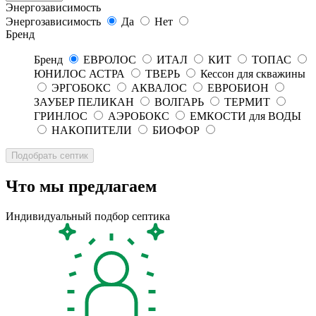
Энергозависимость
Энергозависимость
Да
Нет
Бренд
Бренд
ЕВРОЛОС
ИТАЛ
КИТ
ТОПАС
ЮНИЛОС АСТРА
ТВЕРЬ
Кессон для скважины
ЭРГОБОКС
АКВАЛОС
ЕВРОБИОН
ЗАУБЕР ПЕЛИКАН
ВОЛГАРЬ
ТЕРМИТ
ГРИНЛОС
АЭРОБОКС
ЕМКОСТИ для ВОДЫ
НАКОПИТЕЛИ
БИОФОР
Что мы предлагаем
Индивидуальный подбор септика