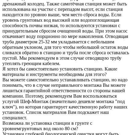
дренажный колодец. Также самотёчная станция может быть
использована на участке с перепадом высот, если станция
находится по уровню выше, чем место сброса воды. Если
уровень грунтовых вод высокий или водопоглощающая
способность почвы низкая, то используются установки с
принудительным сбросом очищенной воды. При этом насос
откачивает воду порционно по мере накопления. Отводящая
труба диаметром 25-32 мм укладывается с небольшим
обратным уклоном, для того чтобы небольшой остаток воды
сливался обратно в станцию и труба после сброса оставалась
пустой. Мы рекомендуем в этом случае отводящую трубу
утеплять греющим кабелем.
Я хотел бы самостоятельно установить станцию. Какие
материалы и инструменты необходимы для этого?
Вы можете самостоятельно устанавливать станцию, но надо
понимать, что в случае неправильного монтажа Вы можете
лишиться гарантийной ответственности со стороны нашей
компании. Поэтому, рекомендуем Вам воспользоваться
услугой Шеф-Монтаж (значительно дешевле монтажа "под
ключ"), но которая гарантирует качественную работу наших
установок. Список материалов Вам подскажет наш
специалист.
Возможна ли установка станции в грунте с
уровнемгрунтовых вод около 80 см?
Установки глубокой биологической очистки могут быть