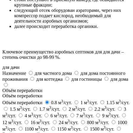
крупные фракции;
следующий отсек оборудован аэраторами, через них
компрессор подает кислород, необходимый для
деятельности аэробных организмов;
далее происходит переработка органики.
Ключевое преимущество аэробных септиков для для дачи –
степень очистки до 98-99 %.
для дачи
Назначение
для частного дома
для дома постоянного
проживания
для коттеджа
для гостиницы
для дома
Объём переработки
Объём переработки
3
3
3
Объём переработки
0.8 м
/сут.
1 м
/сут.
1.15 м
/сут.
3
3
3
3
1.5 м
/сут.
1.7 м
/сут.
2 м
/сут.
2.2 м
/сут.
3
3
3
3
3
3
м
/сут.
4 м
/сут.
6 м
/сут.
7 м
/сут.
9 м
/сут.
3
3
3
3
12 м
/сут.
16 м
/сут.
24 м
/сут.
800 м
/сут.
1000
3
3
3
3
м
/сут.
1100 м
/сут.
1150 м
/сут.
1500 м
/сут.