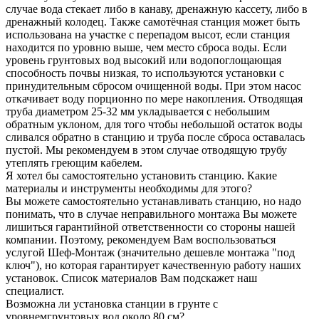
случае вода стекает либо в канаву, дренажную кассету, либо в
дренажный колодец. Также самотёчная станция может быть
использована на участке с перепадом высот, если станция
находится по уровню выше, чем место сброса воды. Если
уровень грунтовых вод высокий или водопоглощающая
способность почвы низкая, то используются установки с
принудительным сбросом очищенной воды. При этом насос
откачивает воду порционно по мере накопления. Отводящая
труба диаметром 25-32 мм укладывается с небольшим
обратным уклоном, для того чтобы небольшой остаток воды
сливался обратно в станцию и труба после сброса оставалась
пустой. Мы рекомендуем в этом случае отводящую трубу
утеплять греющим кабелем.
Я хотел бы самостоятельно установить станцию. Какие
материалы и инструменты необходимы для этого?
Вы можете самостоятельно устанавливать станцию, но надо
понимать, что в случае неправильного монтажа Вы можете
лишиться гарантийной ответственности со стороны нашей
компании. Поэтому, рекомендуем Вам воспользоваться
услугой Шеф-Монтаж (значительно дешевле монтажа "под
ключ"), но которая гарантирует качественную работу наших
установок. Список материалов Вам подскажет наш
специалист.
Возможна ли установка станции в грунте с
уровнемгрунтовых вод около 80 см?