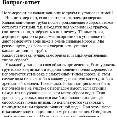
Вопрос-ответ
Не замерзают ли канализационные трубы и установка зимой?
– Нет, не замерзают, если не отключать электроэнергию.
Канализационные трубы после произошедшего сброса стоков
остаются пустыми, т.к. находятся под уклоном 1-2 градуса,
соответственно, замёрзнуть в них нечему. Тёплые стоки,
аэрация и процессы разложения органики в установке не
дают замёрзнуть воде даже в очень сильные морозы. Мы
рекомендуем для большей уверенности утеплять
канализационные трубы.
Какая установка лучше: самотёчная или спринудительным
типом сброса?
– У каждой установки своя область применения. Если уровень
грунтовых вод низкий и водопоглощение почвы хорошее, то
используется установка с самотёчным типом сброса. В этом
случае вода стекает либо в канаву, дренажную кассету, либо в
дренажный колодец. Также самотёчная станция может быть
использована на участке с перепадом высот, если станция
находится по уровню выше, чем место сброса воды. Если
уровень грунтовых вод высокий или водопоглощающая
способность почвы низкая, то используются установки с
принудительным сбросом очищенной воды. При этом насос
откачивает воду порционно по мере накопления. Отводящая
труба диаметром 25-32 мм укладывается с небольшим