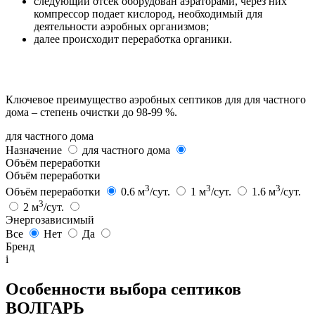
следующий отсек оборудован аэраторами, через них
компрессор подает кислород, необходимый для
деятельности аэробных организмов;
далее происходит переработка органики.
Ключевое преимущество аэробных септиков для для частного
дома – степень очистки до 98-99 %.
для частного дома
Назначение
для частного дома
Объём переработки
Объём переработки
3
3
3
Объём переработки
0.6 м
/сут.
1 м
/сут.
1.6 м
/сут.
3
2 м
/сут.
Энергозависимый
Все
Нет
Да
Бренд
i
Особенности выбора септиков
ВОЛГАРЬ