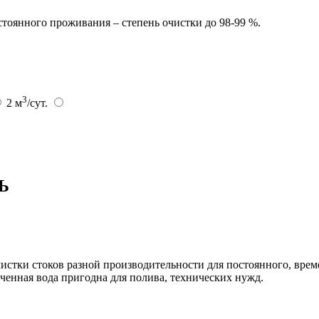
тоянного проживания – степень очистки до 98-99 %.
3
2 м
/сут.
РЬ
стки стоков разной производительности для постоянного, врем
ченная вода пригодна для полива, технических нужд.