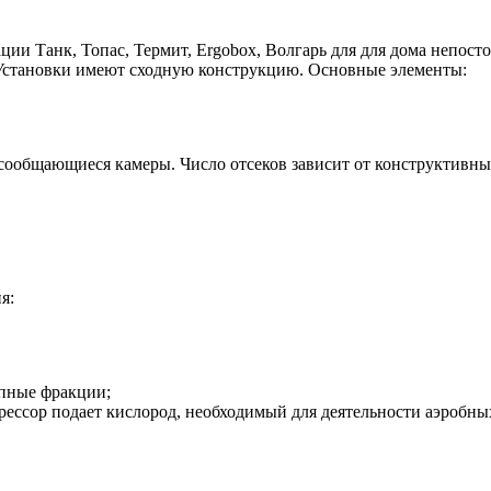
и Танк, Топас, Термит, Ergobox, Волгарь для для дома непостоя
 Установки имеют сходную конструкцию. Основные элементы:
 сообщающиеся камеры. Число отсеков зависит от конструктивн
я:
упные фракции;
рессор подает кислород, необходимый для деятельности аэробны