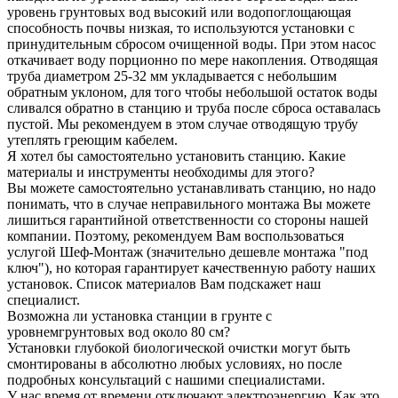
уровень грунтовых вод высокий или водопоглощающая
способность почвы низкая, то используются установки с
принудительным сбросом очищенной воды. При этом насос
откачивает воду порционно по мере накопления. Отводящая
труба диаметром 25-32 мм укладывается с небольшим
обратным уклоном, для того чтобы небольшой остаток воды
сливался обратно в станцию и труба после сброса оставалась
пустой. Мы рекомендуем в этом случае отводящую трубу
утеплять греющим кабелем.
Я хотел бы самостоятельно установить станцию. Какие
материалы и инструменты необходимы для этого?
Вы можете самостоятельно устанавливать станцию, но надо
понимать, что в случае неправильного монтажа Вы можете
лишиться гарантийной ответственности со стороны нашей
компании. Поэтому, рекомендуем Вам воспользоваться
услугой Шеф-Монтаж (значительно дешевле монтажа "под
ключ"), но которая гарантирует качественную работу наших
установок. Список материалов Вам подскажет наш
специалист.
Возможна ли установка станции в грунте с
уровнемгрунтовых вод около 80 см?
Установки глубокой биологической очистки могут быть
смонтированы в абсолютно любых условиях, но после
подробных консультаций с нашими специалистами.
У нас время от времени отключают электроэнергию. Как это