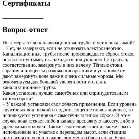
Сертификаты
Вопрос-ответ
Не замерзают ли канализационные трубы и установка зимой?
– Нет, не замерзают, если не отключать электроэнергию.
Канализационные трубы после произошедшего сброса стоков
остаются пустыми, т.к. находятся под уклоном 1-2 градуса,
соответственно, замёрзнуть в них нечему. Тёплые стоки,
аэрация и процессы разложения органики в установке не
дают замёрзнуть воде даже в очень сильные морозы. Мы
рекомендуем для большей уверенности утеплять
канализационные трубы.
Какая установка лучше: самотёчная или спринудительным
типом сброса?
– У каждой установки своя область применения. Если уровень
грунтовых вод низкий и водопоглощение почвы хорошее, то
используется установка с самотёчным типом сброса. В этом
случае вода стекает либо в канаву, дренажную кассету, либо в
дренажный колодец. Также самотёчная станция может быть
использована на участке с перепадом высот, если станция
находится по уровню выше, чем место сброса воды. Если