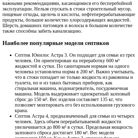
важными рекомендациями, касающимися его бесперебойной
эксплуатации. Нельзя спускать в стоки строительный мусор,
пищевые отходы, щелочь и кислоты, нефтеперерабатывающие
продукты, большое количество хлорсодержащих жидкостей.
Шерсть домашних питомцев и волосы в большом количестве
также способны забить канализацию.
Наиболее популярные модели септиков
Септик Юнилос Астра 3. Он подходит для семьи из трех
человек. Он ориентирован на переработку 600 м³
жидкостей в сутки. По санитарным нормам на одного
человека установлена норма в 200 м³. Важно учитывать,
что в стоки попадает не только жидкость из раковины и
туалета, но и из таких бытовых приборов, как
стиральная машина, водонагреватель, посудомоечная
машина. Модель выдерживает однократный залповый
сброс до 150 м³. Вес изделия составляет 135 кг, что
позволяет монтировать его без использования грузового
крана.
Септик Астра 4, предназначенный для семьи из четырех
человек. Здесь объем перерабатываемой жидкости
увеличивается до 800 м³ в сутки. Предельная мощность
залпового сброса достигает 180 м³. Вес модели