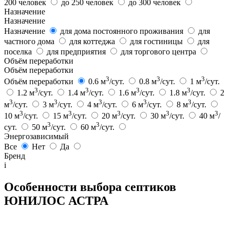
200 человек
до 250 человек
до 300 человек
Назначение
Назначение
Назначение
для дома постоянного проживания
для
частного дома
для коттеджа
для гостиницы
для
поселка
для предприятия
для торгового центра
Объём переработки
Объём переработки
3
3
3
Объём переработки
0.6 м
/сут.
0.8 м
/сут.
1 м
/сут.
3
3
3
3
1.2 м
/сут.
1.4 м
/сут.
1.6 м
/сут.
1.8 м
/сут.
2
3
3
3
3
3
м
/сут.
3 м
/сут.
4 м
/сут.
6 м
/сут.
8 м
/сут.
3
3
3
3
3
10 м
/сут.
15 м
/сут.
20 м
/сут.
30 м
/сут.
40 м
/
3
3
сут.
50 м
/сут.
60 м
/сут.
Энергозависимый
Все
Нет
Да
Бренд
i
Особенности выбора септиков
ЮНИЛОС АСТРА