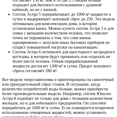
составляет 150 кг. Как и Астра 3, станция больше
подходит для бытового использования с душевой
кабиной, но не с ванной.
Септик Астра 5 перерабатывает до 1000 м³ жидкости в
сутки и выдерживает залповый сброс до 250. Эта модель
оптимальна для комплектации дома, в котором
установлена ванна. Можно купить септик Астра 5 и для
семьи с меньшим количеством человек, что позволит
точно не переживать о том, что слив ванны
одновременно с запуском иных бытовых приборов не
создаст повышенной нагрузки на канализацию.
Септик Астра 6 оптимален для просторного загородного
коттеджа, в котором будут проживать или отдыхать не
более шести человек. Объем перерабатываемой
жидкости достигает 1200 м³ в сутки. Предел залпового
сброса составляет 280 м³.
Все модели энергозависимы и ориентированы на самотечный
или принудительный сброс стоков. В ситуациях, когда
количество потребителей воды больше, можно приобрести
более производительные модели. Например, септик Юнилос
Астра 8 подойдет не только для дома с большим количеством
жильцов, но и для небольшого предприятия. Он способен
переработать до 1600 м³ в сутки. Если планируется вторичное
использование очищенных жидкостей, можно установить