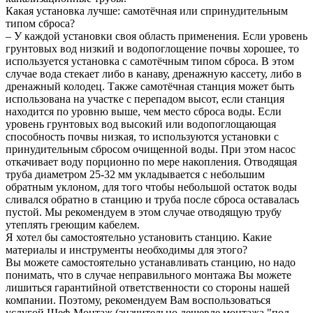
Какая установка лучше: самотёчная или спринудительным
типом сброса?
– У каждой установки своя область применения. Если уровень
грунтовых вод низкий и водопоглощение почвы хорошее, то
используется установка с самотёчным типом сброса. В этом
случае вода стекает либо в канаву, дренажную кассету, либо в
дренажный колодец. Также самотёчная станция может быть
использована на участке с перепадом высот, если станция
находится по уровню выше, чем место сброса воды. Если
уровень грунтовых вод высокий или водопоглощающая
способность почвы низкая, то используются установки с
принудительным сбросом очищенной воды. При этом насос
откачивает воду порционно по мере накопления. Отводящая
труба диаметром 25-32 мм укладывается с небольшим
обратным уклоном, для того чтобы небольшой остаток воды
сливался обратно в станцию и труба после сброса оставалась
пустой. Мы рекомендуем в этом случае отводящую трубу
утеплять греющим кабелем.
Я хотел бы самостоятельно установить станцию. Какие
материалы и инструменты необходимы для этого?
Вы можете самостоятельно устанавливать станцию, но надо
понимать, что в случае неправильного монтажа Вы можете
лишиться гарантийной ответственности со стороны нашей
компании. Поэтому, рекомендуем Вам воспользоваться
услугой Шеф-Монтаж (значительно дешевле монтажа "под