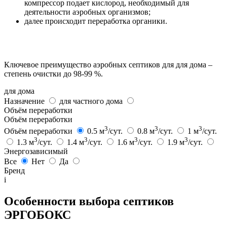
компрессор подает кислород, необходимый для
деятельности аэробных организмов;
далее происходит переработка органики.
Ключевое преимущество аэробных септиков для для дома –
степень очистки до 98-99 %.
для дома
Назначение
для частного дома
Объём переработки
Объём переработки
3
3
3
Объём переработки
0.5 м
/сут.
0.8 м
/сут.
1 м
/сут.
3
3
3
3
1.3 м
/сут.
1.4 м
/сут.
1.6 м
/сут.
1.9 м
/сут.
Энергозависимый
Все
Нет
Да
Бренд
i
Особенности выбора септиков
ЭРГОБОКС