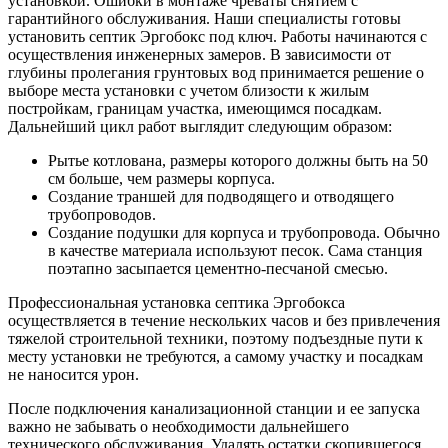
установкой. Ошибки в монтаже чреваты снятием с
гарантийного обслуживания. Наши специалисты готовы
установить септик Эргобокс под ключ. Работы начинаются с
осуществления инженерных замеров. В зависимости от
глубины пролегания грунтовых вод принимается решение о
выборе места установки с учетом близости к жилым
постройкам, границам участка, имеющимся посадкам.
Дальнейший цикл работ выглядит следующим образом:
Рытье котлована, размеры которого должны быть на 50
см больше, чем размеры корпуса.
Создание траншей для подводящего и отводящего
трубопроводов.
Создание подушки для корпуса и трубопровода. Обычно
в качестве материала используют песок. Сама станция
поэтапно засыпается цементно-песчаной смесью.
Профессиональная установка септика Эргобокса
осуществляется в течение нескольких часов и без привлечения
тяжелой строительной техники, поэтому подъездные пути к
месту установки не требуются, а самому участку и посадкам
не наносится урон.
После подключения канализационной станции и ее запуска
важно не забывать о необходимости дальнейшего
технического обслуживания. Удалять остатки скопившегося