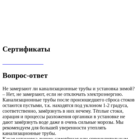
Сертификаты
Вопрос-ответ
Не замерзают ли канализационные трубы и установка зимой?
– Нет, не замерзают, если не отключать электроэнергию.
Канализационные трубы после произошедшего сброса стоков
остаются пустыми, т.к. находятся под уклоном 1-2 градуса,
соответственно, замёрзнуть в них нечему. Тёплые стоки,
аэрация и процессы разложения органики в установке не
дают замёрзнуть воде даже в очень сильные морозы. Мы
рекомендуем для большей уверенности утеплять
канализационные трубы.
Какая установка лучше: самотёчная или спринудительным