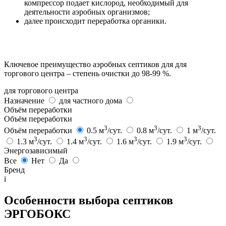
компрессор подает кислород, необходимый для
деятельности аэробных организмов;
далее происходит переработка органики.
Ключевое преимущество аэробных септиков для для
торгового центра – степень очистки до 98-99 %.
для торгового центра
Назначение
для частного дома
Объём переработки
Объём переработки
3
3
3
Объём переработки
0.5 м
/сут.
0.8 м
/сут.
1 м
/сут.
3
3
3
3
1.3 м
/сут.
1.4 м
/сут.
1.6 м
/сут.
1.9 м
/сут.
Энергозависимый
Все
Нет
Да
Бренд
i
Особенности выбора септиков
ЭРГОБОКС