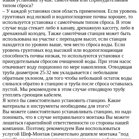
типом сброса?
– У каждой установки своя область применения. Если уровень
грунтовых вод низкий и водопоглощение почвы хорошее, то
используется установка с самотёчным типом сброса. В этом
случае вода стекает либо в канаву, дренажную кассету, либо в
дренажный колодец. Также самотёчная станция может быть
использована на участке с перепадом высот, если станция
находится по уровню выше, чем место сброса воды. Если
уровень грунтовых вод высокий или водопоглощающая
способность почвы низкая, то используются установки с
принудительным сбросом очищенной воды. При этом насос
откачивает воду порционно по мере накопления. Отводящая
труба диаметром 25-32 мм укладывается с небольшим
обратным уклоном, для того чтобы небольшой остаток воды
сливался обратно в станцию и труба после сброса оставалась
пустой. Мы рекомендуем в этом случае отводящую трубу
утеплять греющим кабелем.
Я хотел бы самостоятельно установить станцию. Какие
материалы и инструменты необходимы для этого?
Вы можете самостоятельно устанавливать станцию, но надо
понимать, что в случае неправильного монтажа Вы можете
лишиться гарантийной ответственности со стороны нашей
компании. Поэтому, рекомендуем Вам воспользоваться
услугой Шеф-Монтаж (значительно дешевле монтажа "под