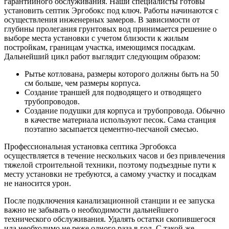
гарантийного обслуживания. Наши специалисты готовы
установить септик Эргобокс под ключ. Работы начинаются с
осуществления инженерных замеров. В зависимости от
глубины пролегания грунтовых вод принимается решение о
выборе места установки с учетом близости к жилым
постройкам, границам участка, имеющимся посадкам.
Дальнейший цикл работ выглядит следующим образом:
Рытье котлована, размеры которого должны быть на 50
см больше, чем размеры корпуса.
Создание траншей для подводящего и отводящего
трубопроводов.
Создание подушки для корпуса и трубопровода. Обычно
в качестве материала используют песок. Сама станция
поэтапно засыпается цементно-песчаной смесью.
Профессиональная установка септика Эргобокса
осуществляется в течение нескольких часов и без привлечения
тяжелой строительной техники, поэтому подъездные пути к
месту установки не требуются, а самому участку и посадкам
не наносится урон.
После подключения канализационной станции и ее запуска
важно не забывать о необходимости дальнейшего
технического обслуживания. Удалять остатки скопившегося
ила необходимо не реже одного раза в год. С такой же