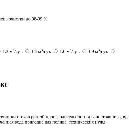
ень очистки до 98-99 %.
3
3
3
3
1.3 м
/сут.
1.4 м
/сут.
1.6 м
/сут.
1.9 м
/сут.
ОКС
истки стоков разной производительности для постоянного, вр
ченная вода пригодна для полива, технических нужд.