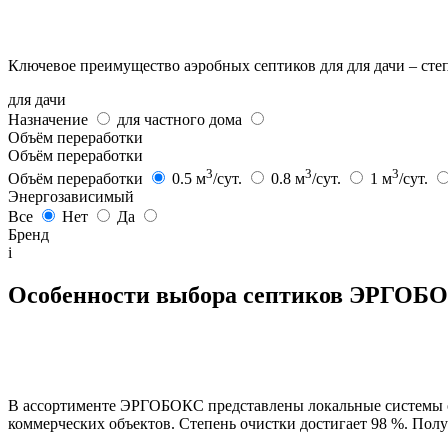
Ключевое преимущество аэробных септиков для для дачи – степ
для дачи
Назначение
для частного дома
Объём переработки
Объём переработки
3
3
3
Объём переработки
0.5 м
/сут.
0.8 м
/сут.
1 м
/сут.
Энергозависимый
Все
Нет
Да
Бренд
i
Особенности выбора септиков ЭРГОБ
В ассортименте ЭРГОБОКС представлены локальные системы оч
коммерческих объектов. Степень очистки достигает 98 %. Полу