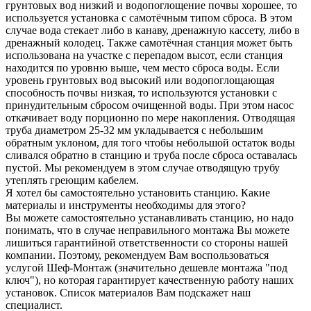
грунтовых вод низкий и водопоглощение почвы хорошее, то
используется установка с самотёчным типом сброса. В этом
случае вода стекает либо в канаву, дренажную кассету, либо в
дренажный колодец. Также самотёчная станция может быть
использована на участке с перепадом высот, если станция
находится по уровню выше, чем место сброса воды. Если
уровень грунтовых вод высокий или водопоглощающая
способность почвы низкая, то используются установки с
принудительным сбросом очищенной воды. При этом насос
откачивает воду порционно по мере накопления. Отводящая
труба диаметром 25-32 мм укладывается с небольшим
обратным уклоном, для того чтобы небольшой остаток воды
сливался обратно в станцию и труба после сброса оставалась
пустой. Мы рекомендуем в этом случае отводящую трубу
утеплять греющим кабелем.
Я хотел бы самостоятельно установить станцию. Какие
материалы и инструменты необходимы для этого?
Вы можете самостоятельно устанавливать станцию, но надо
понимать, что в случае неправильного монтажа Вы можете
лишиться гарантийной ответственности со стороны нашей
компании. Поэтому, рекомендуем Вам воспользоваться
услугой Шеф-Монтаж (значительно дешевле монтажа "под
ключ"), но которая гарантирует качественную работу наших
установок. Список материалов Вам подскажет наш
специалист.