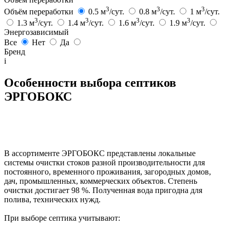
3
3
3
Объём переработки
0.5 м
/сут.
0.8 м
/сут.
1 м
/сут.
3
3
3
3
1.3 м
/сут.
1.4 м
/сут.
1.6 м
/сут.
1.9 м
/сут.
Энергозависимый
Все
Нет
Да
Бренд
i
Особенности выбора септиков
ЭРГОБОКС
В ассортименте ЭРГОБОКС представлены локальные
системы очистки стоков разной производительности для
постоянного, временного проживания, загородных домов,
дач, промышленных, коммерческих объектов. Степень
очистки достигает 98 %. Полученная вода пригодна для
полива, технических нужд.
При выборе септика учитывают: