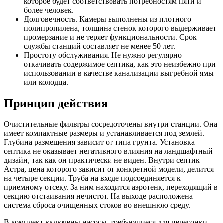
которое будет соответствовать потребностям пяти и
более человек.
Долговечность. Камеры выполнены из плотного
полипропилена, толщина стенок которого выдерживает
промерзание и не теряет функциональности. Срок
службы станций составляет не менее 50 лет.
Простоту обслуживания. Не нужно регулярно
откачивать содержимое септика, как это неизбежно при
использовании в качестве канализации выгребной ямы
или колодца.
Принцип действия
Очистительные фильтры сосредоточены внутри станции. Она
имеет компактные размеры и устанавливается под землей.
Глубина размещения зависит от типа грунта. Установка
септика не оказывает негативного влияния на ландшафтный
дизайн, так как он практически не виден. Внутри септик
Астра, цена которого зависит от конкретной модели, делится
на четыре секции. Труба на входе подсоединяется к
приемному отсеку. За ним находится аэротенк, переходящий в
секцию отстаивания нечистот. На выходе расположена
система сброса очищенных стоков во внешнюю среду.
В комплект включены насосы, требующиеся для перегонки