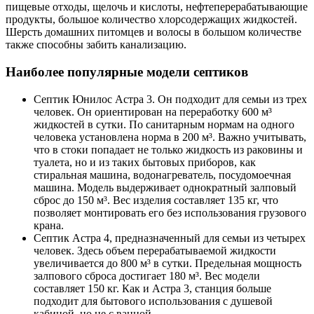
пищевые отходы, щелочь и кислоты, нефтеперерабатывающие
продукты, большое количество хлорсодержащих жидкостей.
Шерсть домашних питомцев и волосы в большом количестве
также способны забить канализацию.
Наиболее популярные модели септиков
Септик Юнилос Астра 3. Он подходит для семьи из трех
человек. Он ориентирован на переработку 600 м³
жидкостей в сутки. По санитарным нормам на одного
человека установлена норма в 200 м³. Важно учитывать,
что в стоки попадает не только жидкость из раковины и
туалета, но и из таких бытовых приборов, как
стиральная машина, водонагреватель, посудомоечная
машина. Модель выдерживает однократный залповый
сброс до 150 м³. Вес изделия составляет 135 кг, что
позволяет монтировать его без использования грузового
крана.
Септик Астра 4, предназначенный для семьи из четырех
человек. Здесь объем перерабатываемой жидкости
увеличивается до 800 м³ в сутки. Предельная мощность
залпового сброса достигает 180 м³. Вес модели
составляет 150 кг. Как и Астра 3, станция больше
подходит для бытового использования с душевой
кабиной, но не с ванной.