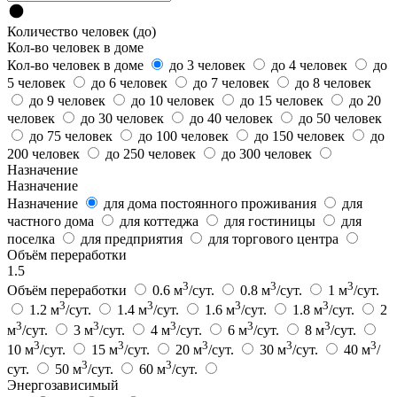
Количество человек (до)
Кол-во человек в доме
Кол-во человек в доме
до 3 человек
до 4 человек
до
5 человек
до 6 человек
до 7 человек
до 8 человек
до 9 человек
до 10 человек
до 15 человек
до 20
человек
до 30 человек
до 40 человек
до 50 человек
до 75 человек
до 100 человек
до 150 человек
до
200 человек
до 250 человек
до 300 человек
Назначение
Назначение
Назначение
для дома постоянного проживания
для
частного дома
для коттеджа
для гостиницы
для
поселка
для предприятия
для торгового центра
Объём переработки
1.5
3
3
3
Объём переработки
0.6 м
/сут.
0.8 м
/сут.
1 м
/сут.
3
3
3
3
1.2 м
/сут.
1.4 м
/сут.
1.6 м
/сут.
1.8 м
/сут.
2
3
3
3
3
3
м
/сут.
3 м
/сут.
4 м
/сут.
6 м
/сут.
8 м
/сут.
3
3
3
3
3
10 м
/сут.
15 м
/сут.
20 м
/сут.
30 м
/сут.
40 м
/
3
3
сут.
50 м
/сут.
60 м
/сут.
Энергозависимый