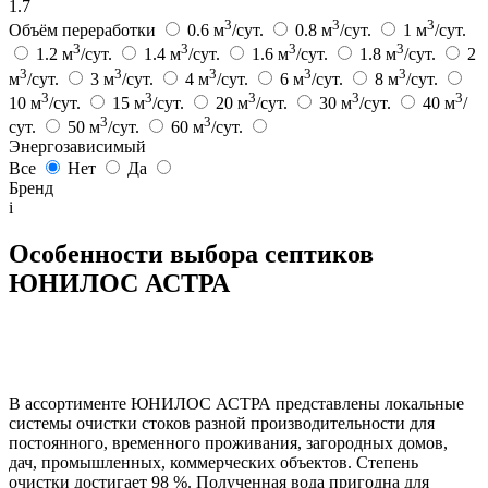
1.7
3
3
3
Объём переработки
0.6 м
/сут.
0.8 м
/сут.
1 м
/сут.
3
3
3
3
1.2 м
/сут.
1.4 м
/сут.
1.6 м
/сут.
1.8 м
/сут.
2
3
3
3
3
3
м
/сут.
3 м
/сут.
4 м
/сут.
6 м
/сут.
8 м
/сут.
3
3
3
3
3
10 м
/сут.
15 м
/сут.
20 м
/сут.
30 м
/сут.
40 м
/
3
3
сут.
50 м
/сут.
60 м
/сут.
Энергозависимый
Все
Нет
Да
Бренд
i
Особенности выбора септиков
ЮНИЛОС АСТРА
В ассортименте ЮНИЛОС АСТРА представлены локальные
системы очистки стоков разной производительности для
постоянного, временного проживания, загородных домов,
дач, промышленных, коммерческих объектов. Степень
очистки достигает 98 %. Полученная вода пригодна для