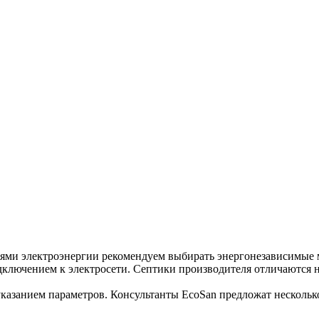
ниями электроэнергии рекомендуем выбирать энергонезависим
одключением к электросети. Септики производителя отличаются 
 с указанием параметров. Консультанты EcoSan предложат нес