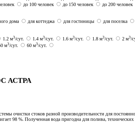
человек
до 100 человек
до 150 человек
до 200 человек
ного дома
для коттеджа
для гостиницы
для поселка
3
3
3
3
3
1.2 м
/сут.
1.4 м
/сут.
1.6 м
/сут.
1.8 м
/сут.
2 м
/с
3
3
50 м
/сут.
60 м
/сут.
ОС АСТРА
ы очистки стоков разной производительности для постоянного
гает 98 %. Полученная вода пригодна для полива, технических