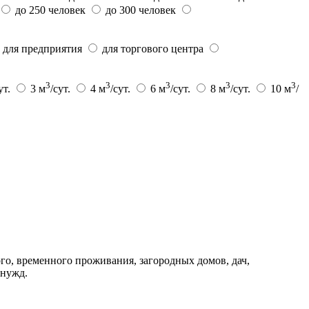
до 250 человек
до 300 человек
для предприятия
для торгового центра
3
3
3
3
3
ут.
3 м
/сут.
4 м
/сут.
6 м
/сут.
8 м
/сут.
10 м
/
, временного проживания, загородных домов, дач,
 нужд.