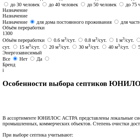
до 30 человек
до 40 человек
до 50 человек
до 75 
Назначение
Назначение
Назначение
для дома постоянного проживания
для част
Объём переработки
1300
3
3
3
Объём переработки
0.6 м
/сут.
0.8 м
/сут.
1 м
/сут.
3
3
3
3
сут.
15 м
/сут.
20 м
/сут.
30 м
/сут.
40 м
/сут.
Энергозависимый
Все
Нет
Да
Бренд
i
Особенности выбора септиков ЮНИЛ
В ассортименте ЮНИЛОС АСТРА представлены локальные систем
промышленных, коммерческих объектов. Степень очистки дости
При выборе септика учитывают: