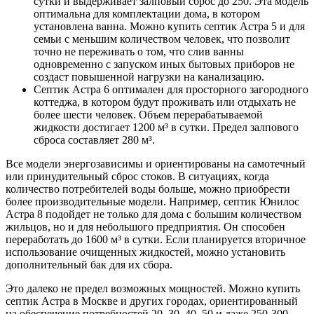
сутки и выдерживает залповый сброс до 250. Эта модель
оптимальна для комплектации дома, в котором
установлена ванна. Можно купить септик Астра 5 и для
семьи с меньшим количеством человек, что позволит
точно не переживать о том, что слив ванны
одновременно с запуском иных бытовых приборов не
создаст повышенной нагрузки на канализацию.
Септик Астра 6 оптимален для просторного загородного
коттеджа, в котором будут проживать или отдыхать не
более шести человек. Объем перерабатываемой
жидкости достигает 1200 м³ в сутки. Предел залпового
сброса составляет 280 м³.
Все модели энергозависимы и ориентированы на самотечный
или принудительный сброс стоков. В ситуациях, когда
количество потребителей воды больше, можно приобрести
более производительные модели. Например, септик Юнилос
Астра 8 подойдет не только для дома с большим количеством
жильцов, но и для небольшого предприятия. Он способен
переработать до 1600 м³ в сутки. Если планируется вторичное
использование очищенных жидкостей, можно установить
дополнительный бак для их сбора.
Это далеко не предел возможных мощностей. Можно купить
септик Астра в Москве и других городах, ориентированный
на обеспечение потребностей 20, 30, 40, 50 и даже 250-300