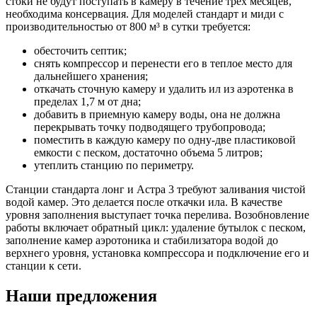
стоки не будут поступать в камеру в течение трех месяцев,
необходима консервация. Для моделей стандарт и миди с
производительностью от 800 м³ в сутки требуется:
обесточить септик;
снять компрессор и перенести его в теплое место для
дальнейшего хранения;
откачать сточную камеру и удалить ил из аэротенка в
пределах 1,7 м от дна;
добавить в приемную камеру воды, она не должна
перекрывать точку подводящего трубопровода;
поместить в каждую камеру по одну-две пластиковой
емкости с песком, достаточно объема 5 литров;
утеплить станцию по периметру.
Станции стандарта лонг и Астра 3 требуют заливания чистой
водой камер. Это делается после откачки ила. В качестве
уровня заполнения выступает точка перелива. Возобновление
работы включает обратный цикл: удаление бутылок с песком,
заполнение камер аэротоника и стабилизатора водой до
верхнего уровня, установка компрессора и подключение его и
станции к сети.
Наши предложения