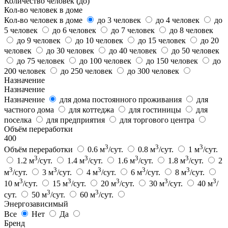
Количество человек (до)
Кол-во человек в доме
Кол-во человек в доме
до 3 человек
до 4 человек
до
5 человек
до 6 человек
до 7 человек
до 8 человек
до 9 человек
до 10 человек
до 15 человек
до 20
человек
до 30 человек
до 40 человек
до 50 человек
до 75 человек
до 100 человек
до 150 человек
до
200 человек
до 250 человек
до 300 человек
Назначение
Назначение
Назначение
для дома постоянного проживания
для
частного дома
для коттеджа
для гостиницы
для
поселка
для предприятия
для торгового центра
Объём переработки
400
3
3
3
Объём переработки
0.6 м
/сут.
0.8 м
/сут.
1 м
/сут.
3
3
3
3
1.2 м
/сут.
1.4 м
/сут.
1.6 м
/сут.
1.8 м
/сут.
2
3
3
3
3
3
м
/сут.
3 м
/сут.
4 м
/сут.
6 м
/сут.
8 м
/сут.
3
3
3
3
3
10 м
/сут.
15 м
/сут.
20 м
/сут.
30 м
/сут.
40 м
/
3
3
сут.
50 м
/сут.
60 м
/сут.
Энергозависимый
Все
Нет
Да
Бренд