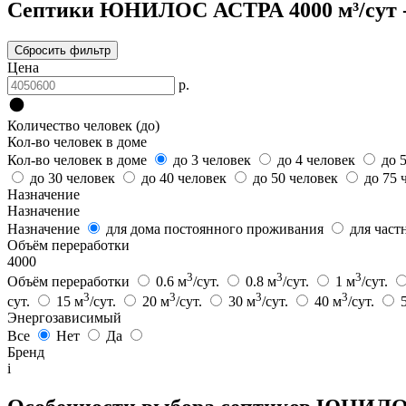
Септики ЮНИЛОС АСТРА 4000 м³/сут -
Сбросить фильтр
Цена
р.
Количество человек (до)
Кол-во человек в доме
Кол-во человек в доме
до 3 человек
до 4 человек
до 
до 30 человек
до 40 человек
до 50 человек
до 75 
Назначение
Назначение
Назначение
для дома постоянного проживания
для част
Объём переработки
4000
3
3
3
Объём переработки
0.6 м
/сут.
0.8 м
/сут.
1 м
/сут.
3
3
3
3
сут.
15 м
/сут.
20 м
/сут.
30 м
/сут.
40 м
/сут.
Энергозависимый
Все
Нет
Да
Бренд
i