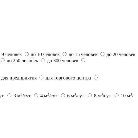
 9 человек
до 10 человек
до 15 человек
до 20 человек
до 250 человек
до 300 человек
для предприятия
для торгового центра
3
3
3
3
3
ут.
3 м
/сут.
4 м
/сут.
6 м
/сут.
8 м
/сут.
10 м
/