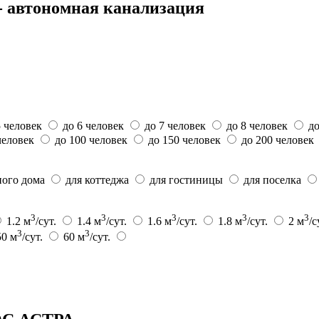
 автономная канализация
5 человек
до 6 человек
до 7 человек
до 8 человек
до
человек
до 100 человек
до 150 человек
до 200 человек
ного дома
для коттеджа
для гостиницы
для поселка
3
3
3
3
3
1.2 м
/сут.
1.4 м
/сут.
1.6 м
/сут.
1.8 м
/сут.
2 м
/с
3
3
50 м
/сут.
60 м
/сут.