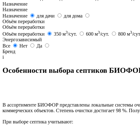
Назначение
Назначение
Назначение
для дачи
для дома
Объём переработки
Объём переработки
3
3
3
Объём переработки
350 м
/сут.
600 м
/сут.
800 м
/су
Энергозависимый
Все
Нет
Да
Бренд
i
Особенности выбора септиков БИОФО
В ассортименте БИОФОР представлены локальные системы очис
коммерческих объектов. Степень очистки достигает 98 %. Полу
При выборе септика учитывают: