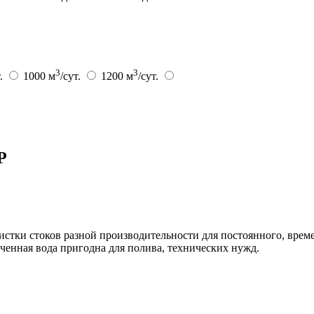
3
3
т.
1000 м
/сут.
1200 м
/сут.
Р
тки стоков разной производительности для постоянного, врем
ченная вода пригодна для полива, технических нужд.