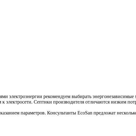
иями электроэнергии рекомендуем выбирать энергонезависимые
м к электросети. Септики производителя отличаются низким пот
с указанием параметров. Консультанты EcoSan предложат неско