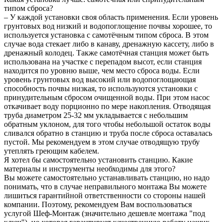
типом сброса?
– У каждой установки своя область применения. Если уровень
грунтовых вод низкий и водопоглощение почвы хорошее, то
используется установка с самотёчным типом сброса. В этом
случае вода стекает либо в канаву, дренажную кассету, либо в
дренажный колодец. Также самотёчная станция может быть
использована на участке с перепадом высот, если станция
находится по уровню выше, чем место сброса воды. Если
уровень грунтовых вод высокий или водопоглощающая
способность почвы низкая, то используются установки с
принудительным сбросом очищенной воды. При этом насос
откачивает воду порционно по мере накопления. Отводящая
труба диаметром 25-32 мм укладывается с небольшим
обратным уклоном, для того чтобы небольшой остаток воды
сливался обратно в станцию и труба после сброса оставалась
пустой. Мы рекомендуем в этом случае отводящую трубу
утеплять греющим кабелем.
Я хотел бы самостоятельно установить станцию. Какие
материалы и инструменты необходимы для этого?
Вы можете самостоятельно устанавливать станцию, но надо
понимать, что в случае неправильного монтажа Вы можете
лишиться гарантийной ответственности со стороны нашей
компании. Поэтому, рекомендуем Вам воспользоваться
услугой Шеф-Монтаж (значительно дешевле монтажа "под