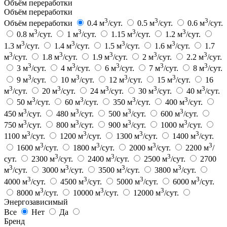
Объём переработки
Объём переработки
3
3
3
Объём переработки
0.4 м
/сут.
0.5 м
/сут.
0.6 м
/сут.
3
3
3
3
0.8 м
/сут.
1 м
/сут.
1.15 м
/сут.
1.2 м
/сут.
3
3
3
3
1.3 м
/сут.
1.4 м
/сут.
1.5 м
/сут.
1.6 м
/сут.
1.7
3
3
3
3
3
м
/сут.
1.8 м
/сут.
1.9 м
/сут.
2 м
/сут.
2.2 м
/сут.
3
3
3
3
3
3 м
/сут.
4 м
/сут.
6 м
/сут.
7 м
/сут.
8 м
/сут.
3
3
3
3
9 м
/сут.
10 м
/сут.
12 м
/сут.
15 м
/сут.
16
3
3
3
3
3
м
/сут.
20 м
/сут.
24 м
/сут.
30 м
/сут.
40 м
/сут.
3
3
3
3
50 м
/сут.
60 м
/сут.
350 м
/сут.
400 м
/сут.
3
3
3
3
450 м
/сут.
480 м
/сут.
500 м
/сут.
600 м
/сут.
3
3
3
3
750 м
/сут.
800 м
/сут.
900 м
/сут.
1000 м
/сут.
3
3
3
3
1100 м
/сут.
1200 м
/сут.
1300 м
/сут.
1400 м
/сут.
3
3
3
3
1600 м
/сут.
1800 м
/сут.
2000 м
/сут.
2200 м
/
3
3
3
сут.
2300 м
/сут.
2400 м
/сут.
2500 м
/сут.
2700
3
3
3
3
м
/сут.
3000 м
/сут.
3500 м
/сут.
3800 м
/сут.
3
3
3
3
4000 м
/сут.
4500 м
/сут.
5000 м
/сут.
6000 м
/сут.
3
3
3
8000 м
/сут.
10000 м
/сут.
12000 м
/сут.
Энергозависимый
Все
Нет
Да
Бренд