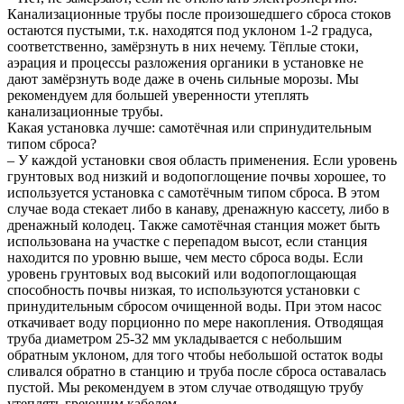
Канализационные трубы после произошедшего сброса стоков
остаются пустыми, т.к. находятся под уклоном 1-2 градуса,
соответственно, замёрзнуть в них нечему. Тёплые стоки,
аэрация и процессы разложения органики в установке не
дают замёрзнуть воде даже в очень сильные морозы. Мы
рекомендуем для большей уверенности утеплять
канализационные трубы.
Какая установка лучше: самотёчная или спринудительным
типом сброса?
– У каждой установки своя область применения. Если уровень
грунтовых вод низкий и водопоглощение почвы хорошее, то
используется установка с самотёчным типом сброса. В этом
случае вода стекает либо в канаву, дренажную кассету, либо в
дренажный колодец. Также самотёчная станция может быть
использована на участке с перепадом высот, если станция
находится по уровню выше, чем место сброса воды. Если
уровень грунтовых вод высокий или водопоглощающая
способность почвы низкая, то используются установки с
принудительным сбросом очищенной воды. При этом насос
откачивает воду порционно по мере накопления. Отводящая
труба диаметром 25-32 мм укладывается с небольшим
обратным уклоном, для того чтобы небольшой остаток воды
сливался обратно в станцию и труба после сброса оставалась
пустой. Мы рекомендуем в этом случае отводящую трубу
утеплять греющим кабелем.