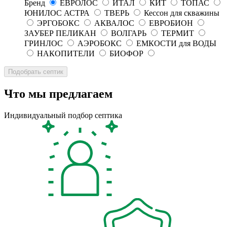
Бренд
ЕВРОЛОС
ИТАЛ
КИТ
ТОПАС
ЮНИЛОС АСТРА
ТВЕРЬ
Кессон для скважины
ЭРГОБОКС
АКВАЛОС
ЕВРОБИОН
ЗАУБЕР ПЕЛИКАН
ВОЛГАРЬ
ТЕРМИТ
ГРИНЛОС
АЭРОБОКС
ЕМКОСТИ для ВОДЫ
НАКОПИТЕЛИ
БИОФОР
Что мы предлагаем
Индивидуальный подбор септика