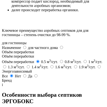
компрессор подает кислород, необходимый для
деятельности аэробных организмов;
далее происходит переработка органики.
Ключевое преимущество аэробных септиков для для
гостиницы – степень очистки до 98-99 %.
для гостиницы
Назначение
для частного дома
Объём переработки
Объём переработки
3
3
3
Объём переработки
0.5 м
/сут.
0.8 м
/сут.
1 м
/сут.
3
3
3
3
1.3 м
/сут.
1.4 м
/сут.
1.6 м
/сут.
1.9 м
/сут.
Энергозависимый
Все
Нет
Да
Бренд
i
Особенности выбора септиков
ЭРГОБОКС