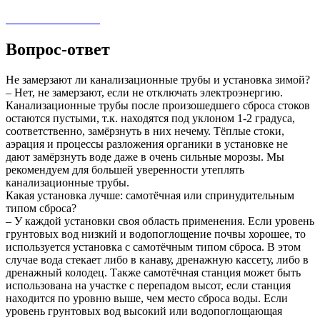
Вопрос-ответ
Не замерзают ли канализационные трубы и установка зимой?
– Нет, не замерзают, если не отключать электроэнергию.
Канализационные трубы после произошедшего сброса стоков
остаются пустыми, т.к. находятся под уклоном 1-2 градуса,
соответственно, замёрзнуть в них нечему. Тёплые стоки,
аэрация и процессы разложения органики в установке не
дают замёрзнуть воде даже в очень сильные морозы. Мы
рекомендуем для большей уверенности утеплять
канализационные трубы.
Какая установка лучше: самотёчная или спринудительным
типом сброса?
– У каждой установки своя область применения. Если уровень
грунтовых вод низкий и водопоглощение почвы хорошее, то
используется установка с самотёчным типом сброса. В этом
случае вода стекает либо в канаву, дренажную кассету, либо в
дренажный колодец. Также самотёчная станция может быть
использована на участке с перепадом высот, если станция
находится по уровню выше, чем место сброса воды. Если
уровень грунтовых вод высокий или водопоглощающая