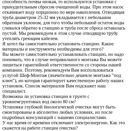
способность почвы низкая, то используются установки с
принудительным сбросом очищенной воды. При этом насос
откачивает воду порционно по мере накопления. Отводящая
труба диаметром 25-32 мм укладывается с небольшим
обратным уклоном, для того чтобы небольшой остаток воды
сливался обратно в станцию и труба после сброса оставалась
пустой. Мы рекомендуем в этом случае отводящую трубу
утеплять греющим кабелем.
Я хотел бы самостоятельно установить станцию. Какие
материалы и инструменты необходимы для этого?
Вы можете самостоятельно устанавливать станцию, но надо
понимать, что в случае неправильного монтажа Вы можете
лишиться гарантийной ответственности со стороны нашей
компании. Поэтому, рекомендуем Вам воспользоваться
услугой Шеф-Монтаж (значительно дешевле монтажа "под
ключ"), но которая гарантирует качественную работу наших
установок. Список материалов Вам подскажет наш
специалист.
Возможна ли установка станции в грунте с
уровнемгрунтовых вод около 80 см?
Установки глубокой биологической очистки могут быть
смонтированы в абсолютно любых условиях, но после
подробных консультаций с нашими специалистами.
У нас время от времени отключают электроэнергию. Как это
скажется на работе станции очистки?