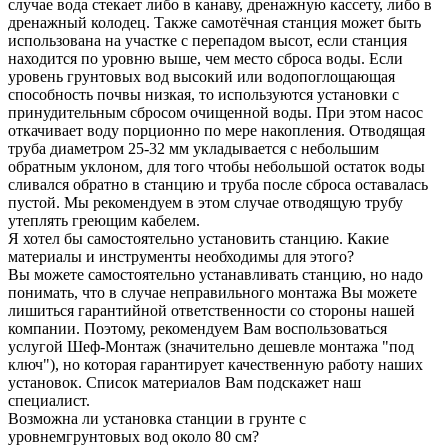
случае вода стекает либо в канаву, дренажную кассету, либо в
дренажный колодец. Также самотёчная станция может быть
использована на участке с перепадом высот, если станция
находится по уровню выше, чем место сброса воды. Если
уровень грунтовых вод высокий или водопоглощающая
способность почвы низкая, то используются установки с
принудительным сбросом очищенной воды. При этом насос
откачивает воду порционно по мере накопления. Отводящая
труба диаметром 25-32 мм укладывается с небольшим
обратным уклоном, для того чтобы небольшой остаток воды
сливался обратно в станцию и труба после сброса оставалась
пустой. Мы рекомендуем в этом случае отводящую трубу
утеплять греющим кабелем.
Я хотел бы самостоятельно установить станцию. Какие
материалы и инструменты необходимы для этого?
Вы можете самостоятельно устанавливать станцию, но надо
понимать, что в случае неправильного монтажа Вы можете
лишиться гарантийной ответственности со стороны нашей
компании. Поэтому, рекомендуем Вам воспользоваться
услугой Шеф-Монтаж (значительно дешевле монтажа "под
ключ"), но которая гарантирует качественную работу наших
установок. Список материалов Вам подскажет наш
специалист.
Возможна ли установка станции в грунте с
уровнемгрунтовых вод около 80 см?