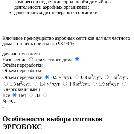
компрессор подает кислород, необходимый для
деятельности аэробных организмов;
далее происходит переработка органики.
Ключевое преимущество аэробных септиков для для частного
дома – степень очистки до 98-99 %.
для частного дома
Назначение
для частного дома
Объём переработки
Объём переработки
3
3
3
Объём переработки
0.5 м
/сут.
0.8 м
/сут.
1 м
/сут.
3
3
3
3
1.3 м
/сут.
1.4 м
/сут.
1.6 м
/сут.
1.9 м
/сут.
Энергозависимый
Все
Нет
Да
Бренд
i
Особенности выбора септиков
ЭРГОБОКС