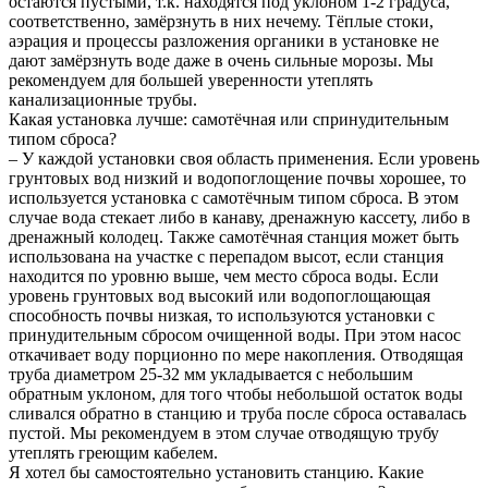
остаются пустыми, т.к. находятся под уклоном 1-2 градуса,
соответственно, замёрзнуть в них нечему. Тёплые стоки,
аэрация и процессы разложения органики в установке не
дают замёрзнуть воде даже в очень сильные морозы. Мы
рекомендуем для большей уверенности утеплять
канализационные трубы.
Какая установка лучше: самотёчная или спринудительным
типом сброса?
– У каждой установки своя область применения. Если уровень
грунтовых вод низкий и водопоглощение почвы хорошее, то
используется установка с самотёчным типом сброса. В этом
случае вода стекает либо в канаву, дренажную кассету, либо в
дренажный колодец. Также самотёчная станция может быть
использована на участке с перепадом высот, если станция
находится по уровню выше, чем место сброса воды. Если
уровень грунтовых вод высокий или водопоглощающая
способность почвы низкая, то используются установки с
принудительным сбросом очищенной воды. При этом насос
откачивает воду порционно по мере накопления. Отводящая
труба диаметром 25-32 мм укладывается с небольшим
обратным уклоном, для того чтобы небольшой остаток воды
сливался обратно в станцию и труба после сброса оставалась
пустой. Мы рекомендуем в этом случае отводящую трубу
утеплять греющим кабелем.
Я хотел бы самостоятельно установить станцию. Какие