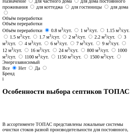
Назначение
для частного дома
для дома постоянного
проживания
для коттеджа
для гостиницы
для дома
Объём переработки
Объём переработки
3
3
3
Объём переработки
0.8 м
/сут.
1 м
/сут.
1.15 м
/сут.
3
3
3
3
1.5 м
/сут.
1.7 м
/сут.
2 м
/сут.
2.2 м
/сут.
3
3
3
3
3
3
м
/сут.
4 м
/сут.
6 м
/сут.
7 м
/сут.
9 м
/сут.
3
3
3
3
12 м
/сут.
16 м
/сут.
24 м
/сут.
800 м
/сут.
1000
3
3
3
3
м
/сут.
1100 м
/сут.
1150 м
/сут.
1500 м
/сут.
Энергозависимый
Все
Нет
Да
Бренд
i
Особенности выбора септиков ТОПАС
В ассортименте ТОПАС представлены локальные системы
очистки стоков разной производительности для постоянного,