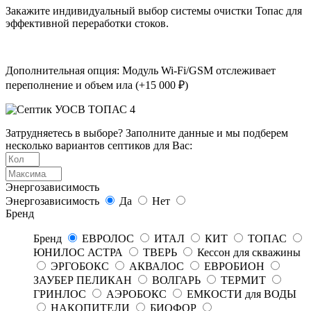
Закажите индивидуальный выбор системы очистки Топас для
эффективной переработки стоков.
Дополнительная опция: Модуль Wi-Fi/GSM отслеживает
переполнение и объем ила (+15 000 ₽)
Затрудняетесь в выборе? Заполните данные и мы подберем
несколько вариантов септиков для Вас:
Энергозависимость
Энергозависимость
Да
Нет
Бренд
Бренд
ЕВРОЛОС
ИТАЛ
КИТ
ТОПАС
ЮНИЛОС АСТРА
ТВЕРЬ
Кессон для скважины
ЭРГОБОКС
АКВАЛОС
ЕВРОБИОН
ЗАУБЕР ПЕЛИКАН
ВОЛГАРЬ
ТЕРМИТ
ГРИНЛОС
АЭРОБОКС
ЕМКОСТИ для ВОДЫ
НАКОПИТЕЛИ
БИОФОР