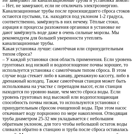
Не замерзают ли канализационные трубы и установка зимой?
– Нет, не замерзают, если не отключать электроэнергию.
Канализационные трубы после произошедшего сброса стоков
остаются пустыми, т.к. находятся под уклоном 1-2 градуса,
соответственно, замёрзнуть в них нечему. Тёплые стоки,
аэрация и процессы разложения органики в установке не
дают замёрзнуть воде даже в очень сильные морозы. Мы
рекомендуем для большей уверенности утеплять
канализационные трубы.
Какая установка лучше: самотёчная или спринудительным
типом сброса?
– У каждой установки своя область применения. Если уровень
грунтовых вод низкий и водопоглощение почвы хорошее, то
используется установка с самотёчным типом сброса. В этом
случае вода стекает либо в канаву, дренажную кассету, либо в
дренажный колодец. Также самотёчная станция может быть
использована на участке с перепадом высот, если станция
находится по уровню выше, чем место сброса воды. Если
уровень грунтовых вод высокий или водопоглощающая
способность почвы низкая, то используются установки с
принудительным сбросом очищенной воды. При этом насос
откачивает воду порционно по мере накопления. Отводящая
труба диаметром 25-32 мм укладывается с небольшим
обратным уклоном, для того чтобы небольшой остаток воды
сливался обратно в станцию и труба после сброса оставалась