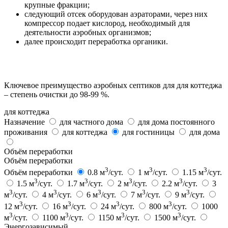
крупные фракции;
следующий отсек оборудован аэраторами, через них
компрессор подает кислород, необходимый для
деятельности аэробных организмов;
далее происходит переработка органики.
Ключевое преимущество аэробных септиков для для коттеджа
– степень очистки до 98-99 %.
для коттеджа
Назначение
для частного дома
для дома постоянного
проживания
для коттеджа
для гостиницы
для дома
Объём переработки
Объём переработки
3
3
3
Объём переработки
0.8 м
/сут.
1 м
/сут.
1.15 м
/сут.
3
3
3
3
1.5 м
/сут.
1.7 м
/сут.
2 м
/сут.
2.2 м
/сут.
3
3
3
3
3
3
м
/сут.
4 м
/сут.
6 м
/сут.
7 м
/сут.
9 м
/сут.
3
3
3
3
12 м
/сут.
16 м
/сут.
24 м
/сут.
800 м
/сут.
1000
3
3
3
3
м
/сут.
1100 м
/сут.
1150 м
/сут.
1500 м
/сут.
Энергозависимый