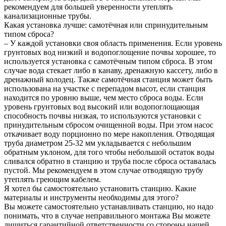
рекомендуем для большей уверенности утеплять
канализационные трубы.
Какая установка лучше: самотёчная или спринудительным
типом сброса?
– У каждой установки своя область применения. Если уровень
грунтовых вод низкий и водопоглощение почвы хорошее, то
используется установка с самотёчным типом сброса. В этом
случае вода стекает либо в канаву, дренажную кассету, либо в
дренажный колодец. Также самотёчная станция может быть
использована на участке с перепадом высот, если станция
находится по уровню выше, чем место сброса воды. Если
уровень грунтовых вод высокий или водопоглощающая
способность почвы низкая, то используются установки с
принудительным сбросом очищенной воды. При этом насос
откачивает воду порционно по мере накопления. Отводящая
труба диаметром 25-32 мм укладывается с небольшим
обратным уклоном, для того чтобы небольшой остаток воды
сливался обратно в станцию и труба после сброса оставалась
пустой. Мы рекомендуем в этом случае отводящую трубу
утеплять греющим кабелем.
Я хотел бы самостоятельно установить станцию. Какие
материалы и инструменты необходимы для этого?
Вы можете самостоятельно устанавливать станцию, но надо
понимать, что в случае неправильного монтажа Вы можете
лишиться гарантийной ответственности со стороны нашей