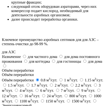
крупные фракции;
следующий отсек оборудован аэраторами, через них
компрессор подает кислород, необходимый для
деятельности аэробных организмов;
далее происходит переработка органики.
Ключевое преимущество аэробных септиков для для АЗС –
степень очистки до 98-99 %.
для АЗС
Назначение
для частного дома
для дома постоянного
проживания
для коттеджа
для гостиницы
для дома
Объём переработки
Объём переработки
3
3
3
Объём переработки
0.8 м
/сут.
1 м
/сут.
1.15 м
/сут.
3
3
3
3
1.5 м
/сут.
1.7 м
/сут.
2 м
/сут.
2.2 м
/сут.
3
3
3
3
3
3
м
/сут.
4 м
/сут.
6 м
/сут.
7 м
/сут.
9 м
/сут.
3
3
3
3
12 м
/сут.
16 м
/сут.
24 м
/сут.
800 м
/сут.
1000
3
3
3
3
м
/сут.
1100 м
/сут.
1150 м
/сут.
1500 м
/сут.
Энергозависимый