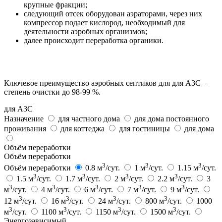
крупные фракции;
следующий отсек оборудован аэраторами, через них
компрессор подает кислород, необходимый для
деятельности аэробных организмов;
далее происходит переработка органики.
Ключевое преимущество аэробных септиков для для АЗС –
степень очистки до 98-99 %.
для АЗС
Назначение
для частного дома
для дома постоянного
проживания
для коттеджа
для гостиницы
для дома
Объём переработки
Объём переработки
3
3
3
Объём переработки
0.8 м
/сут.
1 м
/сут.
1.15 м
/сут.
3
3
3
3
1.5 м
/сут.
1.7 м
/сут.
2 м
/сут.
2.2 м
/сут.
3
3
3
3
3
3
м
/сут.
4 м
/сут.
6 м
/сут.
7 м
/сут.
9 м
/сут.
3
3
3
3
12 м
/сут.
16 м
/сут.
24 м
/сут.
800 м
/сут.
1000
3
3
3
3
м
/сут.
1100 м
/сут.
1150 м
/сут.
1500 м
/сут.
Энергозависимый