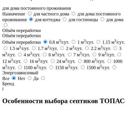
для дома постоянного проживания
Назначение
для частного дома
для дома постоянного
проживания
для коттеджа
для гостиницы
для дома
Объём переработки
Объём переработки
3
3
3
Объём переработки
0.8 м
/сут.
1 м
/сут.
1.15 м
/сут.
3
3
3
3
1.5 м
/сут.
1.7 м
/сут.
2 м
/сут.
2.2 м
/сут.
3
3
3
3
3
3
м
/сут.
4 м
/сут.
6 м
/сут.
7 м
/сут.
9 м
/сут.
3
3
3
3
12 м
/сут.
16 м
/сут.
24 м
/сут.
800 м
/сут.
1000
3
3
3
3
м
/сут.
1100 м
/сут.
1150 м
/сут.
1500 м
/сут.
Энергозависимый
Все
Нет
Да
Бренд
i
Особенности выбора септиков ТОПАС