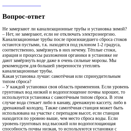
Вопрос-ответ
Не замерзают ли канализационные трубы и установка зимой?
– Нет, не замерзают, если не отключать электроэнергию.
Канализационные трубы после произошедшего сброса стоков
остаются пустыми, т.к. находятся под уклоном 1-2 градуса,
соответственно, замёрзнуть в них нечему. Тёплые стоки,
аэрация и процессы разложения органики в установке не
дают замёрзнуть воде даже в очень сильные морозы. Мы
рекомендуем для большей уверенности утеплять
канализационные трубы.
Какая установка лучше: самотёчная или спринудительным
типом сброса?
– У каждой установки своя область применения. Если уровень
грунтовых вод низкий и водопоглощение почвы хорошее, то
используется установка с самотёчным типом сброса. В этом
случае вода стекает либо в канаву, дренажную кассету, либо в
дренажный колодец. Также самотёчная станция может быть
использована на участке с перепадом высот, если станция
находится по уровню выше, чем место сброса воды. Если
уровень грунтовых вод высокий или водопоглощающая
способность почвы низкая, то используются установки с