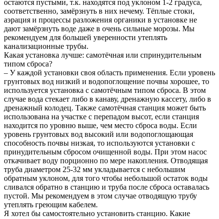
остаются пустыми, т.к. находятся под уклоном 1-2 градуса,
соответственно, замёрзнуть в них нечему. Тёплые стоки,
аэрация и процессы разложения органики в установке не
дают замёрзнуть воде даже в очень сильные морозы. Мы
рекомендуем для большей уверенности утеплять
канализационные трубы.
Какая установка лучше: самотёчная или спринудительным
типом сброса?
– У каждой установки своя область применения. Если уровень
грунтовых вод низкий и водопоглощение почвы хорошее, то
используется установка с самотёчным типом сброса. В этом
случае вода стекает либо в канаву, дренажную кассету, либо в
дренажный колодец. Также самотёчная станция может быть
использована на участке с перепадом высот, если станция
находится по уровню выше, чем место сброса воды. Если
уровень грунтовых вод высокий или водопоглощающая
способность почвы низкая, то используются установки с
принудительным сбросом очищенной воды. При этом насос
откачивает воду порционно по мере накопления. Отводящая
труба диаметром 25-32 мм укладывается с небольшим
обратным уклоном, для того чтобы небольшой остаток воды
сливался обратно в станцию и труба после сброса оставалась
пустой. Мы рекомендуем в этом случае отводящую трубу
утеплять греющим кабелем.
Я хотел бы самостоятельно установить станцию. Какие