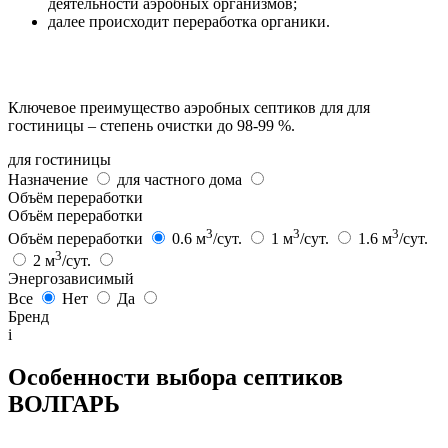
деятельности аэробных организмов;
далее происходит переработка органики.
Ключевое преимущество аэробных септиков для для
гостиницы – степень очистки до 98-99 %.
для гостиницы
Назначение
для частного дома
Объём переработки
Объём переработки
3
3
3
Объём переработки
0.6 м
/сут.
1 м
/сут.
1.6 м
/сут.
3
2 м
/сут.
Энергозависимый
Все
Нет
Да
Бренд
i
Особенности выбора септиков
ВОЛГАРЬ