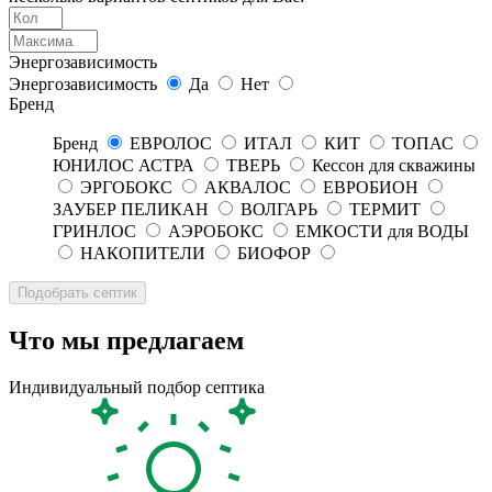
Энергозависимость
Энергозависимость
Да
Нет
Бренд
Бренд
ЕВРОЛОС
ИТАЛ
КИТ
ТОПАС
ЮНИЛОС АСТРА
ТВЕРЬ
Кессон для скважины
ЭРГОБОКС
АКВАЛОС
ЕВРОБИОН
ЗАУБЕР ПЕЛИКАН
ВОЛГАРЬ
ТЕРМИТ
ГРИНЛОС
АЭРОБОКС
ЕМКОСТИ для ВОДЫ
НАКОПИТЕЛИ
БИОФОР
Что мы предлагаем
Индивидуальный подбор септика