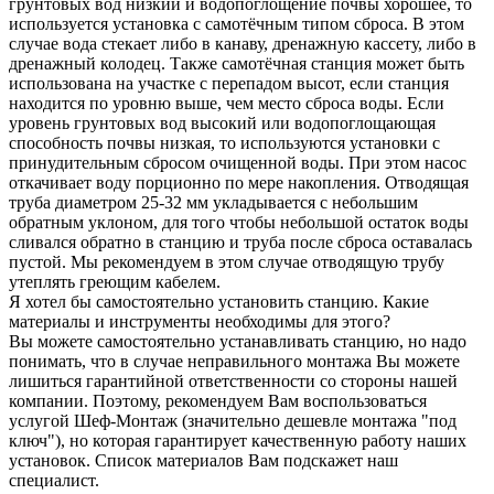
грунтовых вод низкий и водопоглощение почвы хорошее, то
используется установка с самотёчным типом сброса. В этом
случае вода стекает либо в канаву, дренажную кассету, либо в
дренажный колодец. Также самотёчная станция может быть
использована на участке с перепадом высот, если станция
находится по уровню выше, чем место сброса воды. Если
уровень грунтовых вод высокий или водопоглощающая
способность почвы низкая, то используются установки с
принудительным сбросом очищенной воды. При этом насос
откачивает воду порционно по мере накопления. Отводящая
труба диаметром 25-32 мм укладывается с небольшим
обратным уклоном, для того чтобы небольшой остаток воды
сливался обратно в станцию и труба после сброса оставалась
пустой. Мы рекомендуем в этом случае отводящую трубу
утеплять греющим кабелем.
Я хотел бы самостоятельно установить станцию. Какие
материалы и инструменты необходимы для этого?
Вы можете самостоятельно устанавливать станцию, но надо
понимать, что в случае неправильного монтажа Вы можете
лишиться гарантийной ответственности со стороны нашей
компании. Поэтому, рекомендуем Вам воспользоваться
услугой Шеф-Монтаж (значительно дешевле монтажа "под
ключ"), но которая гарантирует качественную работу наших
установок. Список материалов Вам подскажет наш
специалист.