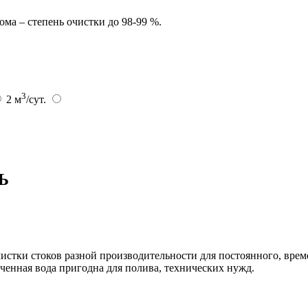
ма – степень очистки до 98-99 %.
3
2 м
/сут.
РЬ
стки стоков разной производительности для постоянного, врем
ченная вода пригодна для полива, технических нужд.