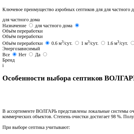
Ключевое преимущество аэробных септиков для для частного до
для частного дома
Назначение
для частного дома
Объём переработки
Объём переработки
3
3
3
Объём переработки
0.6 м
/сут.
1 м
/сут.
1.6 м
/сут.
Энергозависимый
Все
Нет
Да
Бренд
i
Особенности выбора септиков ВОЛГА
В ассортименте ВОЛГАРЬ представлены локальные системы очи
коммерческих объектов. Степень очистки достигает 98 %. Полу
При выборе септика учитывают: