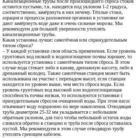
Канализационные трубы после произошедшего сброса стоков
остаются пустыми, т.к. находятся под уклоном 1-2 градуса,
соответственно, замёрзнуть в них нечему. Тёплые стоки,
аэрация и процессы разложения органики в установке не
дают замёрзнуть воде даже в очень сильные морозы. Мы
рекомендуем для большей уверенности утеплять
канализационные трубы.
Какая установка лучше: самотёчная или спринудительным
типом сброса?
– У каждой установки своя область применения. Если уровень
грунтовых вод низкий и водопоглощение почвы хорошее, то
используется установка с самотёчным типом сброса. В этом
случае вода стекает либо в канаву, дренажную кассету, либо в
дренажный колодец. Также самотёчная станция может быть
использована на участке с перепадом высот, если станция
находится по уровню выше, чем место сброса воды. Если
уровень грунтовых вод высокий или водопоглощающая
способность почвы низкая, то используются установки с
принудительным сбросом очищенной воды. При этом насос
откачивает воду порционно по мере накопления. Отводящая
труба диаметром 25-32 мм укладывается с небольшим
обратным уклоном, для того чтобы небольшой остаток воды
сливался обратно в станцию и труба после сброса оставалась
пустой. Мы рекомендуем в этом случае отводящую трубу
утеплять греющим кабелем.