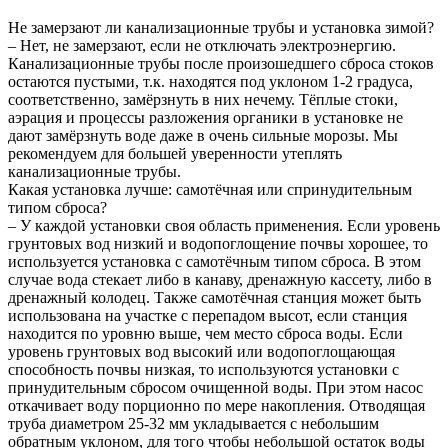
Не замерзают ли канализационные трубы и установка зимой?
– Нет, не замерзают, если не отключать электроэнергию.
Канализационные трубы после произошедшего сброса стоков
остаются пустыми, т.к. находятся под уклоном 1-2 градуса,
соответственно, замёрзнуть в них нечему. Тёплые стоки,
аэрация и процессы разложения органики в установке не
дают замёрзнуть воде даже в очень сильные морозы. Мы
рекомендуем для большей уверенности утеплять
канализационные трубы.
Какая установка лучше: самотёчная или спринудительным
типом сброса?
– У каждой установки своя область применения. Если уровень
грунтовых вод низкий и водопоглощение почвы хорошее, то
используется установка с самотёчным типом сброса. В этом
случае вода стекает либо в канаву, дренажную кассету, либо в
дренажный колодец. Также самотёчная станция может быть
использована на участке с перепадом высот, если станция
находится по уровню выше, чем место сброса воды. Если
уровень грунтовых вод высокий или водопоглощающая
способность почвы низкая, то используются установки с
принудительным сбросом очищенной воды. При этом насос
откачивает воду порционно по мере накопления. Отводящая
труба диаметром 25-32 мм укладывается с небольшим
обратным уклоном, для того чтобы небольшой остаток воды