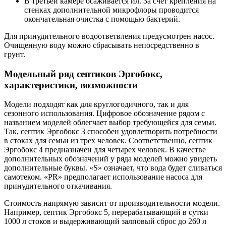
В третьей камере осаживается ил. За счет крепления на
стенках дополнительной микрофлоры проводится
окончательная очистка с помощью бактерий.
Для принудительного водоответвления предусмотрен насос.
Очищенную воду можно сбрасывать непосредственно в
грунт.
Модельный ряд септиков Эргобокс,
характеристики, возможности
Модели подходят как для круглогодичного, так и для
сезонного использования. Цифровое обозначение рядом с
названием моделей облегчает выбор требующейся для семьи.
Так, септик Эргобокс 3 способен удовлетворить потребности
в стоках для семьи из трех человек. Соответственно, септик
Эргобокс 4 предназначен для четырех человек. В качестве
дополнительных обозначений у ряда моделей можно увидеть
дополнительные буквы. «S» означает, что вода будет сливаться
самотеком. «PR» предполагает использование насоса для
принудительного откачивания.
Стоимость напрямую зависит от производительности модели.
Например, септик Эргобокс 5, перерабатывающий в сутки
1000 л стоков и выдерживающий залповый сброс до 260 л