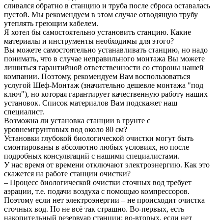
сливался обратно в станцию и труба после сброса оставалась
пустой. Мы рекомендуем в этом случае отводящую трубу
утеплять греющим кабелем.
Я хотел бы самостоятельно установить станцию. Какие
материалы и инструменты необходимы для этого?
Вы можете самостоятельно устанавливать станцию, но надо
понимать, что в случае неправильного монтажа Вы можете
лишиться гарантийной ответственности со стороны нашей
компании. Поэтому, рекомендуем Вам воспользоваться
услугой Шеф-Монтаж (значительно дешевле монтажа "под
ключ"), но которая гарантирует качественную работу наших
установок. Список материалов Вам подскажет наш
специалист.
Возможна ли установка станции в грунте с
уровнемгрунтовых вод около 80 см?
Установки глубокой биологической очистки могут быть
смонтированы в абсолютно любых условиях, но после
подробных консультаций с нашими специалистами.
У нас время от времени отключают электроэнергию. Как это
скажется на работе станции очистки?
– Процесс биологической очистки сточных вод требует
аэрации, т.е. подачи воздуха с помощью компрессоров.
Поэтому если нет электроэнергии – не происходит очистка
сточных вод. Но не всё так страшно. Во-первых, есть
накопительный резервуар станции; во-вторых, если нет