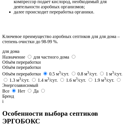
компрессор подает кислород, необходимый для
деятельности аэробных организмов;
далее происходит переработка органики.
Ключевое преимущество аэробных септиков для для дома –
степень очистки до 98-99 %.
для дома
Назначение
для частного дома
Объём переработки
Объём переработки
3
3
3
Объём переработки
0.5 м
/сут.
0.8 м
/сут.
1 м
/сут.
3
3
3
3
1.3 м
/сут.
1.4 м
/сут.
1.6 м
/сут.
1.9 м
/сут.
Энергозависимый
Все
Нет
Да
Бренд
i
Особенности выбора септиков
ЭРГОБОКС