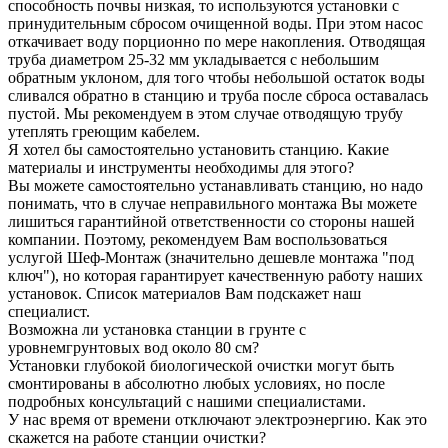
способность почвы низкая, то используются установки с
принудительным сбросом очищенной воды. При этом насос
откачивает воду порционно по мере накопления. Отводящая
труба диаметром 25-32 мм укладывается с небольшим
обратным уклоном, для того чтобы небольшой остаток воды
сливался обратно в станцию и труба после сброса оставалась
пустой. Мы рекомендуем в этом случае отводящую трубу
утеплять греющим кабелем.
Я хотел бы самостоятельно установить станцию. Какие
материалы и инструменты необходимы для этого?
Вы можете самостоятельно устанавливать станцию, но надо
понимать, что в случае неправильного монтажа Вы можете
лишиться гарантийной ответственности со стороны нашей
компании. Поэтому, рекомендуем Вам воспользоваться
услугой Шеф-Монтаж (значительно дешевле монтажа "под
ключ"), но которая гарантирует качественную работу наших
установок. Список материалов Вам подскажет наш
специалист.
Возможна ли установка станции в грунте с
уровнемгрунтовых вод около 80 см?
Установки глубокой биологической очистки могут быть
смонтированы в абсолютно любых условиях, но после
подробных консультаций с нашими специалистами.
У нас время от времени отключают электроэнергию. Как это
скажется на работе станции очистки?