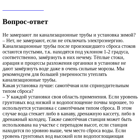
Вопрос-ответ
Не замерзают ли канализационные трубы и установка зимой?
– Нет, не замерзают, если не отключать электроэнергию.
Канализационные трубы после произошедшего сброса стоков
остаются пустыми, т.к. находятся под уклоном 1-2 градуса,
соответственно, замёрзнуть в них нечему. Тёплые стоки,
аэрация и процессы разложения органики в установке не
дают замёрзнуть воде даже в очень сильные морозы. Мы
рекомендуем для большей уверенности утеплять
канализационные трубы.
Какая установка лучше: самотёчная или спринудительным
типом сброса?
– У каждой установки своя область применения. Если уровень
грунтовых вод низкий и водопоглощение почвы хорошее, то
используется установка с самотёчным типом сброса. В этом
случае вода стекает либо в канаву, дренажную кассету, либо в
дренажный колодец. Также самотёчная станция может быть
использована на участке с перепадом высот, если станция
находится по уровню выше, чем место сброса воды. Если
уровень грунтовых вод высокий или водопоглощающая