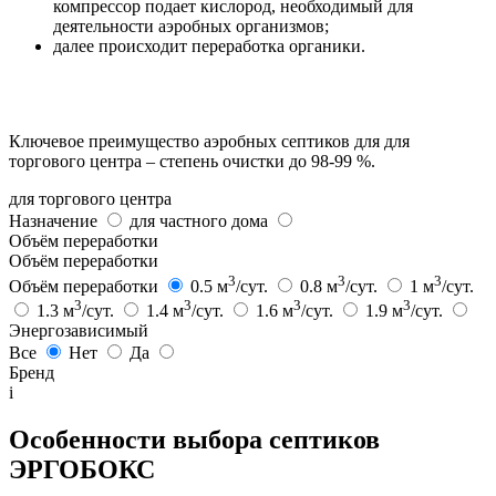
компрессор подает кислород, необходимый для
деятельности аэробных организмов;
далее происходит переработка органики.
Ключевое преимущество аэробных септиков для для
торгового центра – степень очистки до 98-99 %.
для торгового центра
Назначение
для частного дома
Объём переработки
Объём переработки
3
3
3
Объём переработки
0.5 м
/сут.
0.8 м
/сут.
1 м
/сут.
3
3
3
3
1.3 м
/сут.
1.4 м
/сут.
1.6 м
/сут.
1.9 м
/сут.
Энергозависимый
Все
Нет
Да
Бренд
i
Особенности выбора септиков
ЭРГОБОКС