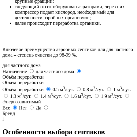
крупные фракции;
следующий отсек оборудован аэраторами, через них
компрессор подает кислород, необходимый для
деятельности аэробных организмов;
далее происходит переработка органики.
Ключевое преимущество аэробных септиков для для частного
дома – степень очистки до 98-99 %.
для частного дома
Назначение
для частного дома
Объём переработки
Объём переработки
3
3
3
Объём переработки
0.5 м
/сут.
0.8 м
/сут.
1 м
/сут.
3
3
3
3
1.3 м
/сут.
1.4 м
/сут.
1.6 м
/сут.
1.9 м
/сут.
Энергозависимый
Все
Нет
Да
Бренд
i
Особенности выбора септиков