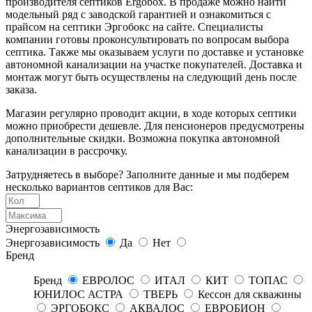
производителя септиков Ergobox. В продаже можно найти
модельный ряд с заводской гарантией и ознакомиться с
прайсом на септики Эргобокс на сайте. Специалисты
компании готовы проконсультировать по вопросам выбора
септика. Также мы оказываем услуги по доставке и установке
автономной канализации на участке покупателей. Доставка и
монтаж могут быть осуществлены на следующий день после
заказа.
Магазин регулярно проводит акции, в ходе которых септики
можно приобрести дешевле. Для пенсионеров предусмотрены
дополнительные скидки. Возможна покупка автономной
канализации в рассрочку.
Затрудняетесь в выборе? Заполните данные и мы подберем
несколько вариантов септиков для Вас:
Энергозависимость
Энергозависимость
Да
Нет
Бренд
Бренд
ЕВРОЛОС
ИТАЛ
КИТ
ТОПАС
ЮНИЛОС АСТРА
ТВЕРЬ
Кессон для скважины
ЭРГОБОКС
АКВАЛОС
ЕВРОБИОН