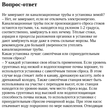
Вопрос-ответ
Не замерзают ли канализационные трубы и установка зимой?
– Нет, не замерзают, если не отключать электроэнергию.
Канализационные трубы после произошедшего сброса стоков
остаются пустыми, т.к. находятся под уклоном 1-2 градуса,
соответственно, замёрзнуть в них нечему. Тёплые стоки,
аэрация и процессы разложения органики в установке не
дают замёрзнуть воде даже в очень сильные морозы. Мы
рекомендуем для большей уверенности утеплять
канализационные трубы.
Какая установка лучше: самотёчная или спринудительным
типом сброса?
– У каждой установки своя область применения. Если уровень
грунтовых вод низкий и водопоглощение почвы хорошее, то
используется установка с самотёчным типом сброса. В этом
случае вода стекает либо в канаву, дренажную кассету, либо в
дренажный колодец. Также самотёчная станция может быть
использована на участке с перепадом высот, если станция
находится по уровню выше, чем место сброса воды. Если
уровень грунтовых вод высокий или водопоглощающая
способность почвы низкая, то используются установки с
принудительным сбросом очищенной воды. При этом насос
откачивает воду порционно по мере накопления. Отводящая