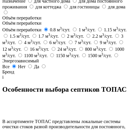
Назначение
для частного дома
для дома постоянного
проживания
для коттеджа
для гостиницы
для дома
Объём переработки
Объём переработки
3
3
3
Объём переработки
0.8 м
/сут.
1 м
/сут.
1.15 м
/сут.
3
3
3
3
1.5 м
/сут.
1.7 м
/сут.
2 м
/сут.
2.2 м
/сут.
3
3
3
3
3
3
м
/сут.
4 м
/сут.
6 м
/сут.
7 м
/сут.
9 м
/сут.
3
3
3
3
12 м
/сут.
16 м
/сут.
24 м
/сут.
800 м
/сут.
1000
3
3
3
3
м
/сут.
1100 м
/сут.
1150 м
/сут.
1500 м
/сут.
Энергозависимый
Все
Нет
Да
Бренд
i
Особенности выбора септиков ТОПАС
В ассортименте ТОПАС представлены локальные системы
очистки стоков разной производительности для постоянного,