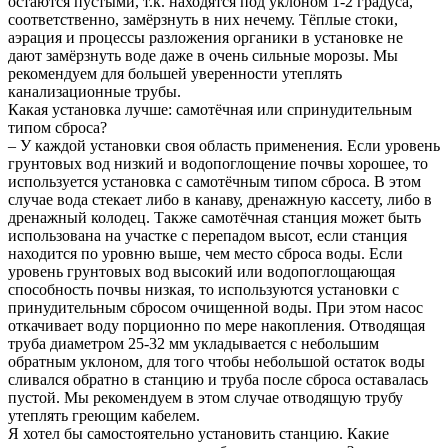
остаются пустыми, т.к. находятся под уклоном 1-2 градуса,
соответственно, замёрзнуть в них нечему. Тёплые стоки,
аэрация и процессы разложения органики в установке не
дают замёрзнуть воде даже в очень сильные морозы. Мы
рекомендуем для большей уверенности утеплять
канализационные трубы.
Какая установка лучше: самотёчная или спринудительным
типом сброса?
– У каждой установки своя область применения. Если уровень
грунтовых вод низкий и водопоглощение почвы хорошее, то
используется установка с самотёчным типом сброса. В этом
случае вода стекает либо в канаву, дренажную кассету, либо в
дренажный колодец. Также самотёчная станция может быть
использована на участке с перепадом высот, если станция
находится по уровню выше, чем место сброса воды. Если
уровень грунтовых вод высокий или водопоглощающая
способность почвы низкая, то используются установки с
принудительным сбросом очищенной воды. При этом насос
откачивает воду порционно по мере накопления. Отводящая
труба диаметром 25-32 мм укладывается с небольшим
обратным уклоном, для того чтобы небольшой остаток воды
сливался обратно в станцию и труба после сброса оставалась
пустой. Мы рекомендуем в этом случае отводящую трубу
утеплять греющим кабелем.
Я хотел бы самостоятельно установить станцию. Какие