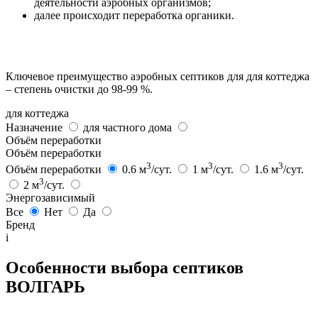
деятельности аэробных организмов;
далее происходит переработка органики.
Ключевое преимущество аэробных септиков для для коттеджа
– степень очистки до 98-99 %.
для коттеджа
Назначение
для частного дома
Объём переработки
Объём переработки
3
3
3
Объём переработки
0.6 м
/сут.
1 м
/сут.
1.6 м
/сут.
3
2 м
/сут.
Энергозависимый
Все
Нет
Да
Бренд
i
Особенности выбора септиков
ВОЛГАРЬ