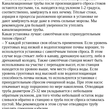
Канализационные трубы после произошедшего сброса стоков
остаются пустыми, т.к. находятся под уклоном 1-2 градуса,
соответственно, замёрзнуть в них нечему. Тёплые стоки,
аэрация и процессы разложения органики в установке не
дают замёрзнуть воде даже в очень сильные морозы. Мы
рекомендуем для большей уверенности утеплять
канализационные трубы.
Какая установка лучше: самотёчная или спринудительным
типом сброса?
– У каждой установки своя область применения. Если уровень
грунтовых вод низкий и водопоглощение почвы хорошее, то
используется установка с самотёчным типом сброса. В этом
случае вода стекает либо в канаву, дренажную кассету, либо в
дренажный колодец. Также самотёчная станция может быть
использована на участке с перепадом высот, если станция
находится по уровню выше, чем место сброса воды. Если
уровень грунтовых вод высокий или водопоглощающая
способность почвы низкая, то используются установки с
принудительным сбросом очищенной воды. При этом насос
откачивает воду порционно по мере накопления. Отводящая
труба диаметром 25-32 мм укладывается с небольшим
обратным уклоном, для того чтобы небольшой остаток воды
сливался обратно в станцию и труба после сброса оставалась
пустой. Мы рекомендуем в этом случае отводящую трубу
утеплять греющим кабелем.