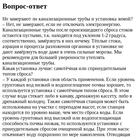
Вопрос-ответ
Не замерзают ли канализационные трубы и установка зимой?
– Нет, не замерзают, если не отключать электроэнергию.
Канализационные трубы после произошедшего сброса стоков
остаются пустыми, т.к. находятся под уклоном 1-2 градуса,
соответственно, замёрзнуть в них нечему. Тёплые стоки,
аэрация и процессы разложения органики в установке не
дают замёрзнуть воде даже в очень сильные морозы. Мы
рекомендуем для большей уверенности утеплять
канализационные трубы.
Какая установка лучше: самотёчная или спринудительным
типом сброса?
– У каждой установки своя область применения. Если уровень
грунтовых вод низкий и водопоглощение почвы хорошее, то
используется установка с самотёчным типом сброса. В этом
случае вода стекает либо в канаву, дренажную кассету, либо в
дренажный колодец. Также самотёчная станция может быть
использована на участке с перепадом высот, если станция
находится по уровню выше, чем место сброса воды. Если
уровень грунтовых вод высокий или водопоглощающая
способность почвы низкая, то используются установки с
принудительным сбросом очищенной воды. При этом насос
откачивает воду порционно по мере накопления. Отводящая