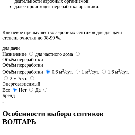
деятельности аэробных организмов;
далее происходит переработка органики.
Ключевое преимущество аэробных септиков для для дачи –
степень очистки до 98-99 %.
для дачи
Назначение
для частного дома
Объём переработки
Объём переработки
3
3
3
Объём переработки
0.6 м
/сут.
1 м
/сут.
1.6 м
/сут.
3
2 м
/сут.
Энергозависимый
Все
Нет
Да
Бренд
i
Особенности выбора септиков
ВОЛГАРЬ