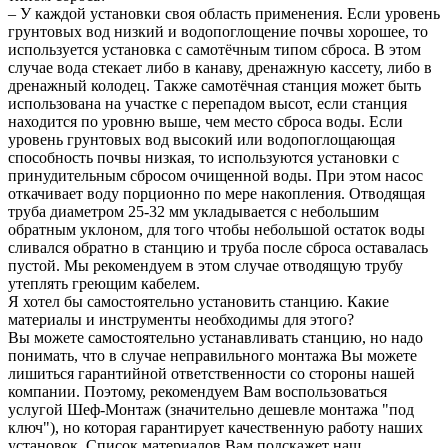
– У каждой установки своя область применения. Если уровень
грунтовых вод низкий и водопоглощение почвы хорошее, то
используется установка с самотёчным типом сброса. В этом
случае вода стекает либо в канаву, дренажную кассету, либо в
дренажный колодец. Также самотёчная станция может быть
использована на участке с перепадом высот, если станция
находится по уровню выше, чем место сброса воды. Если
уровень грунтовых вод высокий или водопоглощающая
способность почвы низкая, то используются установки с
принудительным сбросом очищенной воды. При этом насос
откачивает воду порционно по мере накопления. Отводящая
труба диаметром 25-32 мм укладывается с небольшим
обратным уклоном, для того чтобы небольшой остаток воды
сливался обратно в станцию и труба после сброса оставалась
пустой. Мы рекомендуем в этом случае отводящую трубу
утеплять греющим кабелем.
Я хотел бы самостоятельно установить станцию. Какие
материалы и инструменты необходимы для этого?
Вы можете самостоятельно устанавливать станцию, но надо
понимать, что в случае неправильного монтажа Вы можете
лишиться гарантийной ответственности со стороны нашей
компании. Поэтому, рекомендуем Вам воспользоваться
услугой Шеф-Монтаж (значительно дешевле монтажа "под
ключ"), но которая гарантирует качественную работу наших
установок. Список материалов Вам подскажет наш